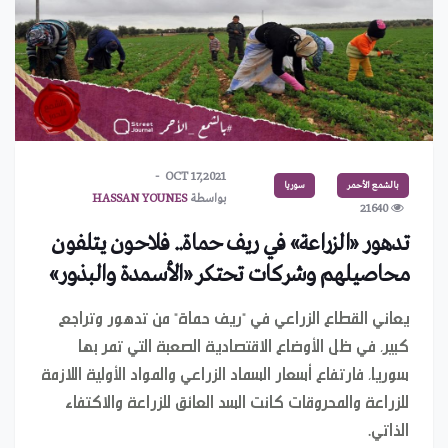
OCT 17,2021
بالشمع الأحمر
سوريا
بواسطة
HASSAN YOUNES
21640
تدهور «الزراعة» في ريف حماة.. فلاحون يتلفون
محاصيلهم وشركات تحتكر «الأسمدة والبذور»
يعاني القطاع الزراعي في "ريف حماة" من تدهور وتراجع
كبير، في ظل الأوضاع الاقتصادية الصعبة التي تمر بها
سوريا، فارتفاع أسعار السماد الزراعي والمواد الأولية اللازمة
للزراعة والمحروقات كانت السد العائق للزراعة والاكتفاء
الذاتي.