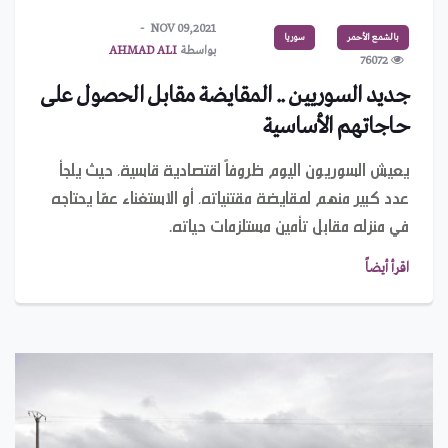
NOV 09,2021
بالشمع الأحمر
سوريا
بواسطة
AHMAD ALI
76072
جديد السوريين .. المقايضة مقابل الحصول على
حاجاتهم الأساسية
يعيش السوريون اليوم ظروفاً اقتصادية قاسية، حيث يلجأ
عدد كبير منهم لمقايضة مقتنياته، أو الاستغناء عمّا يحتاجه
في منزله مقابل تأمين مستلزمات حياته.
اقرأ أيضاً