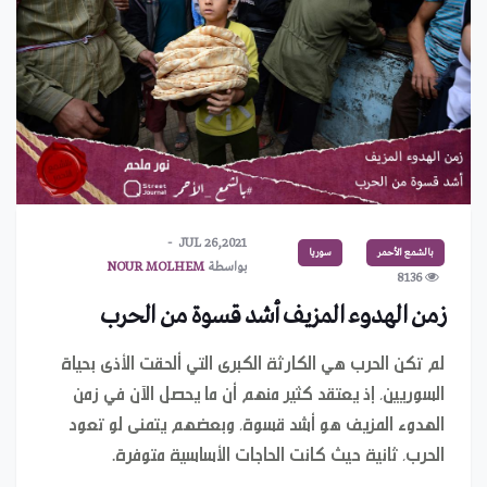
JUL 26,2021
بالشمع الأحمر
سوريا
بواسطة
NOUR MOLHEM
8136
زمن الهدوء المزيف أشد قسوة من الحرب
لم تكن الحرب هي الكارثة الكبرى التي ألحقت الأذى بحياة
السوريين، إذ يعتقد كثير منهم أن ما يحصل الآن في زمن
الهدوء المزيف هو أشد قسوة، وبعضهم يتمنى لو تعود
الحرب، ثانية حيث كانت الحاجات الأساسية متوفرة.
يعود إلى 328 مليون سنة.. حبار مصاص دماء يحمل اسم