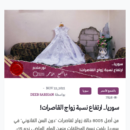
NOV 22,2021
بالشمع الأحمر
سوريا
بواسطة
DEEB SARHAN
7928
سوريا.. ارتفاع نسبة زواج القاصرات!
من أصل 8005 حالة زواج لقاصرات "دون السن القانوني" في
سوريا، بلغت نسبة المطلقات منهن العام الماضي نحو 15%،