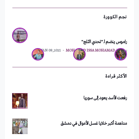
نجم الكوورة
ترقيم جديد للهواتف الثابتة في اللاذقية
راموس ينضم لـ "تحدي الثلج"
بواسطة
MOHAMAD ISSA MOHAMAD
JAN 08,2021
سعد الصغير يفقد ثروته بعد حفلته في دمشق
الأكثر قراءة
رفعت الأسد يعود إلى سوريا
مداهمة أكبر خلايا غسل الأموال في دمشق