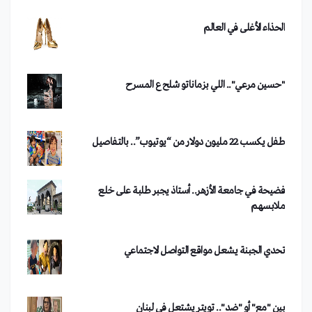
"حسين مرعي".. اللي بزماناتو شلح ع المسرح
طفل يكسب 22 مليون دولار من “يوتيوب”.. بالتفاصيل
فضيحة في جامعة الأزهر.. أستاذ يجبر طلبة على خلع
ملابسهم
تحدي الجبنة يشعل مواقع التواصل الاجتماعي
بين "مع" أو "ضد".. تويتر يشتعل في لبنان