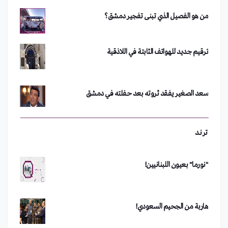
من هو الفصيل الذي تبنى تفجير دمشق؟
فضيحة في جامعة الأزهر.. أستاذ يجبر طلبة على خلع
ملابسهم
ترقيم جديد للهواتف الثابتة في اللاذقية
تحدي الجبنة يشعل مواقع التواصل الاجتماعي
سعد الصغير يفقد ثروته بعد حفلته في دمشق
بين "مع" أو "ضد".. تويتر يشتعل في لبنان
رفعت الأسد يعود إلى سوريا
ترند
"نورما" بعيون اللبنانيين!
مداهمة أكبر خلايا غسل الأموال في دمشق
هاربة من الجحيم السعودي!
من هو الفصيل الذي تبنى تفجير دمشق؟
الحذاء الأغلى في العالم