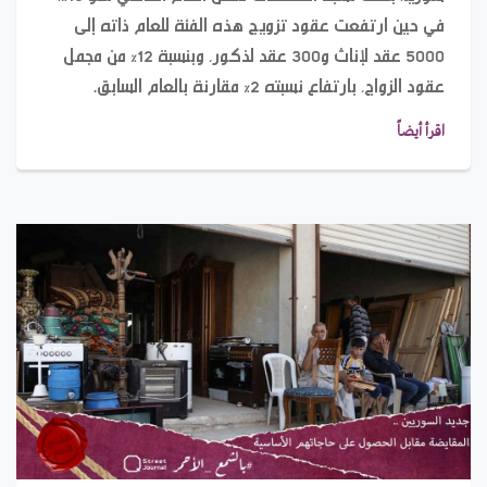
في حين ارتفعت عقود تزويج هذه الفئة للعام ذاته إلى
5000 عقد لإناث و300 عقد لذكور، وبنسبة 12% من مجمل
عقود الزواج، بارتفاع نسبته 2% مقارنة بالعام السابق.
اقرأ أيضاً