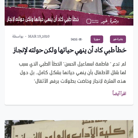
MAR 19,2020
بواسطة
بشرة خير
سوريا
9456
خطأ طبي كاد أن ينهي حياتها ولكن حولته لإنجاز
لم تدع " فاطمة اسماعيل الحسن" الخطأ الطبي الذي سبب
لها شلل الأطفال بأن ينهي حياتها بشكل كامل.. بل حول
هذه العثرة لإنجاز وخاضت بطولات برفع الأثقال"
اقرأ أيضاً