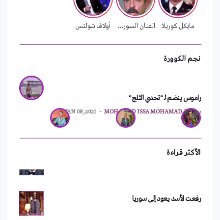
بواسطة
MOHAMAD ISSA MOHAMAD
FEB 01,2022
مايكل كوريلا
الفنان السوري محمد الشماط
أولاف شولتس
نجم الكوورة
راموس ينضم لـ "تحدي الثلج"
ترقيم جديد للهواتف الثابتة في اللاذقية
بواسطة
MOHAMAD ISSA MOHAMAD
JAN 08,2021
سعد الصغير يفقد ثروته بعد حفلته في دمشق
الأكثر قراءة
رفعت الأسد يعود إلى سوريا