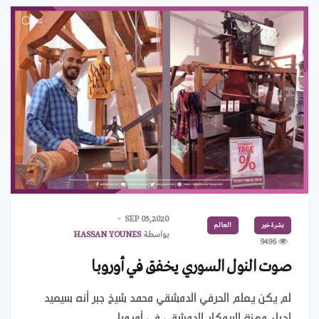
SEP 05,2020
بشرة خير
العالم
بواسطة
HASSAN YOUNES
9496
صوت النول السوري يخفق في أوروبا
لم يكن يعلم الحرفي الدمشقي محمد شيخ جبر أنه سيعيد
إحياء مهنة البروكار الدمشقي في أوروبا،