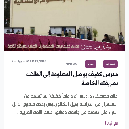
MAR 12,2020
بواسطة
بشرة خير
سوريا
9752
مدرس كفيف يوصل المعلومة إلى الطلاب
بطريقته الخاصة
حالة مصطفى درويش "22 عاماً كفيف" لم تمنعه من
الاستمرار في الدراسة ونيل البكالوريوس بدجة متفوق، لا بل
الأول على دفعته في جامعة دمشق "قسم اللغة العربية".
اقرأ أيضاً