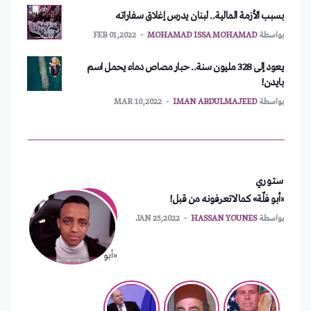
بواسطة
MOHAMAD ISSA MOHAMAD
FEB 01,2022
يعود إلى 328 مليون سنة.. حبار مصاص دماء يحمل اسم
بايدن!
بواسطة
IMAN ABDULMAJEED
MAR 10,2022
أمريكا تطلب اجتماعاً طارئاً لمجلس الأمن
بواسطة
MOHAMAD ISSA MOHAMAD
FEB 01,2022
ستوري
نشر آلاف الجنود الأمريكيين شرق أوروبا
«أبو فلّة» كما لاتعرفونه من قبل!
بواسطة
MOHAMAD ISSA MOHAMAD
FEB 01,2022
بواسطة
HASSAN YOUNES
JAN 25,2022
الهند تستعد لإطلاق عملتها الرقمية الرسمية
«أبو فلّة» كما لاتعرفونه من قبل!
بواسطة
MOHAMAD ISSA MOHAMAD
FEB 01,2022
بسبب الأزمة المالية.. لبنان يدرس إغلاق سفاراته