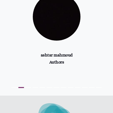
طفل يكسب 22 مليون دولار من “يوتيوب”.. بالتفاصيل
ashtar mahmoud
Authors