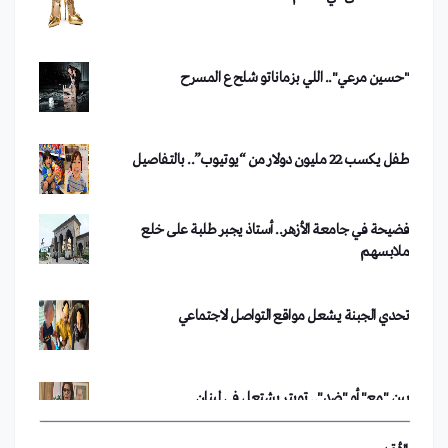
"حسين مرعي".. اللي بزماناتو شلح ع المسرح
طفل يكسب 22 مليون دولار من “يوتيوب”.. بالتفاصيل
فضيحة في جامعة الأزهر.. أستاذ يجبر طلبة على خلع
ملابسهم
تحدي الجبنة يشعل مواقع التواصل الاجتماعي
النحات "إبراهيم أبازيد" يوثق منجزات الحضارة الإنسانية
بكتاب صخري 3/3/2010
بين "مع" أو "ضد".. تويتر يشتعل في لبنان
بواسطة
QMEDIA
OCT 21,2018
حنا مينة يفوز بجائزة منتدى أصيلة الثقافي الدولي في
"نورما" بعيون اللبنانيين!
المغرب 18/7/2010