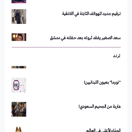
ملابسهم
ترقيم جديد للهواتف الثابتة في اللاذقية
تحدي الجبنة يشعل مواقع التواصل الاجتماعي
سعد الصغير يفقد ثروته بعد حفلته في دمشق
بين "مع" أو "ضد".. تويتر يشتعل في لبنان
رفعت الأسد يعود إلى سوريا
ترند
"نورما" بعيون اللبنانيين!
مداهمة أكبر خلايا غسل الأموال في دمشق
هاربة من الجحيم السعودي!
من هو الفصيل الذي تبنى تفجير دمشق؟
الحذاء الأغلى في العالم