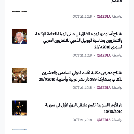
الأقدم
بواسطة
QMEDIA
OCT 21,2018
هاربة من الجحيم السعودي!
افتتاح أستوديو الهواء الطلق في مبنى الهيئة العامة للإذاعة
والتلفزيون بمناسبة اليوبيل الذهبي للتلفزيون العربي
السوري 23/7/2010
الحذاء الأغلى في العالم
بواسطة
QMEDIA
OCT 21,2018
افتتاح معرض مكتبة الأسد الدولي السادس والعشرين
"حسين مرعي".. اللي بزماناتو شلح ع المسرح
للكتاب بمشاركة 389 دار نشر عربية وأجنبية 29/7/2010
بواسطة
QMEDIA
OCT 21,2018
طفل يكسب 22 مليون دولار من “يوتيوب”.. بالتفاصيل
دار الأوبرا السورية تقيم ملتقى البزق الأول في سورية
10/10/2010
"بن سلمان" يُشعل جدالاً بين راغب علامة و مذيعة في قناة
بواسطة
QMEDIA
OCT 21,2018
الجزيرة!
بواسطة
QMEDIA
NOV 17,2019
النحات "إبراهيم أبازيد" يوثق منجزات الحضارة الإنسانية
بكتاب صخري 3/3/2010