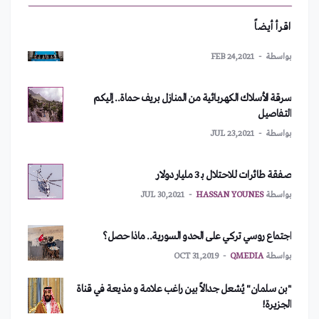
بواسطة
QMEDIA
OCT 21,2018
«تويتر» تحذف أكثر من مئة حساب لها بثلاثة دول
اقرأ أيضاً
بواسطة
FEB 24,2021
حنا مينة يفوز بجائزة منتدى أصيلة الثقافي الدولي في
المغرب 18/7/2010
سرقة الأسلاك الكهربائية من المنازل بريف حماة.. إليكم
بواسطة
QMEDIA
OCT 21,2018
التفاصيل
بواسطة
JUL 23,2021
افتتاح أستوديو الهواء الطلق في مبنى الهيئة العامة للإذاعة
والتلفزيون بمناسبة اليوبيل الذهبي للتلفزيون العربي
صفقة طائرات للاحتلال بـ 3 مليار دولار
السوري 23/7/2010
بواسطة
HASSAN YOUNES
JUL 30,2021
بواسطة
QMEDIA
OCT 21,2018
اجتماع روسي تركي على الحدو السورية.. ماذا حصل؟
افتتاح معرض مكتبة الأسد الدولي السادس والعشرين
بواسطة
QMEDIA
OCT 31,2019
للكتاب بمشاركة 389 دار نشر عربية وأجنبية 29/7/2010
بواسطة
QMEDIA
OCT 21,2018
"بن سلمان" يُشعل جدالاً بين راغب علامة و مذيعة في قناة
الجزيرة!
دار الأوبرا السورية تقيم ملتقى البزق الأول في سورية
بواسطة
QMEDIA
NOV 17,2019
10/10/2010