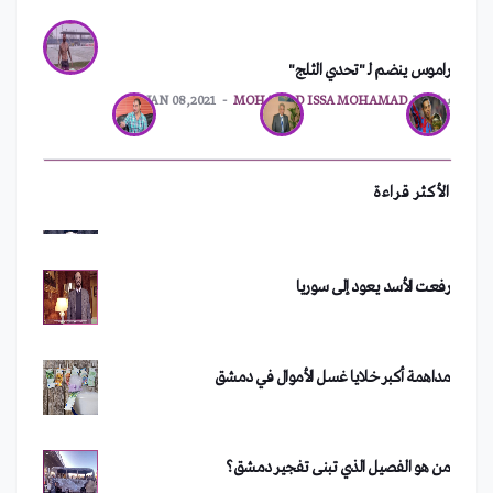
راموس ينضم لـ "تحدي الثلج"
ترقيم جديد للهواتف الثابتة في اللاذقية
بواسطة
MOHAMAD ISSA MOHAMAD
JAN 08,2021
سعد الصغير يفقد ثروته بعد حفلته في دمشق
الأكثر قراءة
رفعت الأسد يعود إلى سوريا
مداهمة أكبر خلايا غسل الأموال في دمشق
من هو الفصيل الذي تبنى تفجير دمشق؟
فضيحة في جامعة الأزهر.. أستاذ يجبر طلبة على خلع