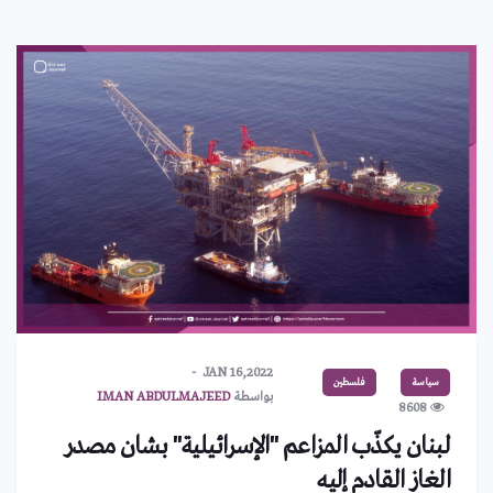
JAN 16,2022
سياسة
فلسطين
بواسطة
IMAN ABDULMAJEED
8608
لبنان يكذّب المزاعم "الإسرائيلية" بشان مصدر
الغاز القادم إليه