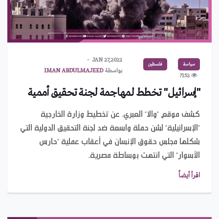
JAN 27,2022
سياسة
فلسطين
بواسطة
IMAN ABDULMAJEED
7152
"إسرائيل" تخطط لمهاجمة لجنة تحقيق أممية
كشف موقع "والا" العبري، عن تخطيط وزارة الخارجية
"الإسرائيلية" لشن حملة واسعة ضد لجنة التحقيق الدولية التي
شكلها مجلس حقوق الإنسان في أعقاب عملية "حارس
الأسوار" التي انتهت بوساطة مصرية.
اقرأ أيضاً