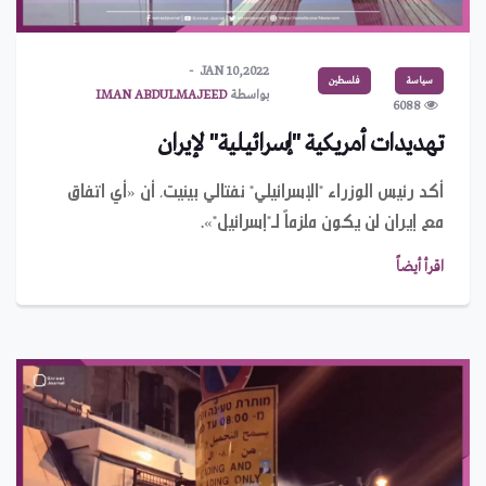
JAN 10,2022
سياسة
فلسطين
بواسطة
IMAN ABDULMAJEED
6088
تهديدات أمريكية "إسرائيلية" لإيران
أكد رئيس الوزراء "الإسرائيلي" نفتالي بينيت، أن «أي اتفاق
مع إيران لن يكون ملزماً لـ"إسرائيل"».
اقرأ أيضاً