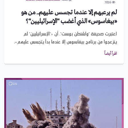
7016
لم يرعبهم إلا عندما تجسس عليهم.. من هو
«بيغاسوس» الذي أغضب "الإسرائيليين"؟
اعتبرت صحيفة "واشنطن بوست"، أن «"الإسرائيليين" لم
ينزعجوا من برنامج بيغاسوس إلا عندما بدأ يتجسس عليهم».
اقرأ أيضاً