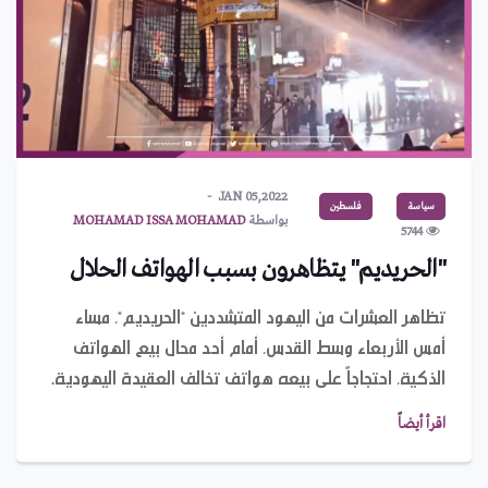
JAN 05,2022
سياسة
فلسطين
بواسطة
MOHAMAD ISSA MOHAMAD
5744
"الحريديم" يتظاهرون بسبب الهواتف الحلال
تظاهر العشرات من اليهود المتشددين "الحريديم"، مساء
أمس الأربعاء وسط القدس، أمام أحد محال بيع الهواتف
الذكية، احتجاجاً على بيعه هواتف تخالف العقيدة اليهودية.
يعود إلى 328 مليون سنة.. حبار مصاص دماء يحمل اسم
اقرأ أيضاً
بايدن!
بواسطة
IMAN ABDULMAJEED
MAR 10,2022