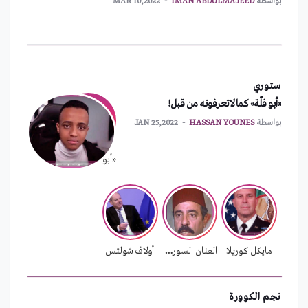
أمريكا تطلب اجتماعاً طارئاً لمجلس الأمن
بواسطة
MOHAMAD ISSA MOHAMAD
FEB 01,2022
نشر آلاف الجنود الأمريكيين شرق أوروبا
ستوري
بواسطة
MOHAMAD ISSA MOHAMAD
FEB 01,2022
«أبو فلّة» كما لاتعرفونه من قبل!
بواسطة
HASSAN YOUNES
JAN 25,2022
الهند تستعد لإطلاق عملتها الرقمية الرسمية
بواسطة
MOHAMAD ISSA MOHAMAD
FEB 01,2022
«أبو فلّة» كما لاتعرفونه من قبل!
بسبب الأزمة المالية.. لبنان يدرس إغلاق سفاراته
بواسطة
MOHAMAD ISSA MOHAMAD
FEB 01,2022
مايكل كوريلا
الفنان السوري محمد الشماط
أولاف شولتس
نجم الكوورة