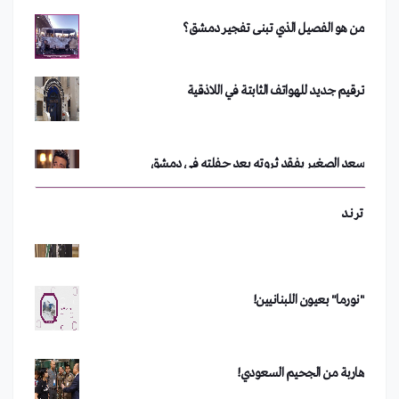
من هو الفصيل الذي تبنى تفجير دمشق؟
فضيحة في جامعة الأزهر.. أستاذ يجبر طلبة على خلع
ملابسهم
ترقيم جديد للهواتف الثابتة في اللاذقية
تحدي الجبنة يشعل مواقع التواصل الاجتماعي
سعد الصغير يفقد ثروته بعد حفلته في دمشق
بين "مع" أو "ضد".. تويتر يشتعل في لبنان
رفعت الأسد يعود إلى سوريا
ترند
"نورما" بعيون اللبنانيين!
مداهمة أكبر خلايا غسل الأموال في دمشق
هاربة من الجحيم السعودي!
من هو الفصيل الذي تبنى تفجير دمشق؟