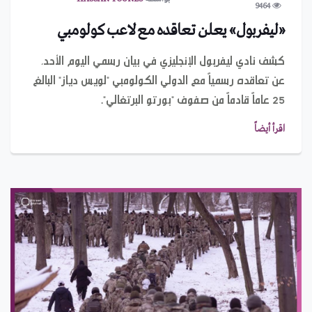
9464
«ليفربول» يعلن تعاقده مع لاعب كولومبي
كشف نادي ليفربول الإنجليزي في بيان رسمي اليوم الأحد،
عن تعاقده رسمياً مع الدولي الكولومبي "لويس دياز" البالغ
25 عاماً قادماً من صفوف "بورتو البرتغالي".
اقرأ أيضاً