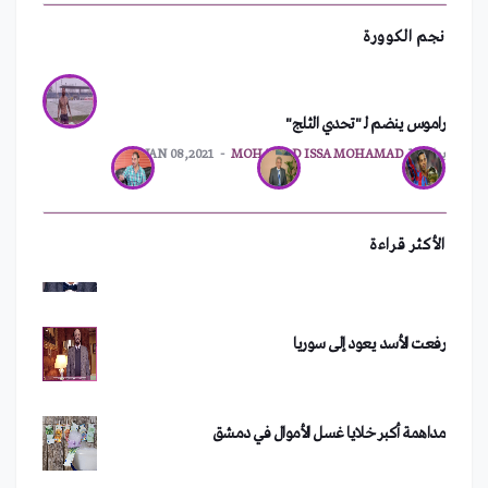
نجم الكوورة
راموس ينضم لـ "تحدي الثلج"
ترقيم جديد للهواتف الثابتة في اللاذقية
بواسطة
MOHAMAD ISSA MOHAMAD
JAN 08,2021
سعد الصغير يفقد ثروته بعد حفلته في دمشق
الأكثر قراءة
رفعت الأسد يعود إلى سوريا
مداهمة أكبر خلايا غسل الأموال في دمشق