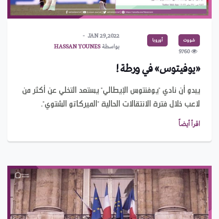
JAN 29,2022
شووت
أوروبا
بواسطة
HASSAN YOUNES
9760
«يوفيتوس» في ورطة !
يبدو أن نادي "يوفنتوس الإيطالي" يستعد التخلي عن أكثر من
لاعب خلال فترة الانتقالات الحالية "الميركاتو الشتوي".
اقرأ أيضاً