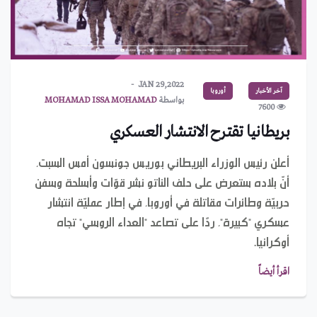
JAN 29,2022
آخر الأخبار
أوروبا
بواسطة
MOHAMAD ISSA MOHAMAD
7600
بريطانيا تقترح الانتشار العسكري
أعلن رئيس الوزراء البريطاني بوريس جونسون أمس السبت،
أنّ بلاده ستعرض على حلف الناتو نشر قوّات وأسلحة وسفن
حربيّة وطائرات مقاتلة في أوروبا، في إطار عمليّة انتشار
عسكري "كبيرة"، ردًا على تصاعد "العداء الروسي" تجاه
أوكرانيا.
اقرأ أيضاً