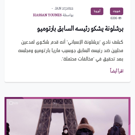
JAN 27,2022
شووت
أوروبا
بواسطة
HASSAN YOUNES
6336
برشلونة يشكو رئيسه السابق بارتوميو
كشف نادي "برشلونة الإسباني" أنه قدم شكوى لمدعين
محليين ضد رئيسه السابق جوسيب ماريا بارتوميو ومجلسه
بعد تحقيق في "مخالفات محتملة".
اقرأ أيضاً