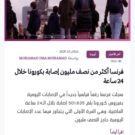
JAN 25,2022
آخر الأخبار
أوروبا
بواسطة
MOHAMAD ISSA MOHAMAD
7672
فرنسا أكثر من نصف مليون إصابة بكورونا خلال
24 ساعة
سجلت فرنسا رقماً قياسياً جديداً في الإصابات اليومية
بفيروس كورونا بلغ 501,635 إصابة خلال الـ24 ساعة
الماضية، وهي المرة الأولى التي يتجاوز فيها عدد الإصابات
اليومية حاجز النصف مليون.
يعود إلى 328 مليون سنة.. حبار مصاص دماء يحمل اسم
اقرأ أيضاً