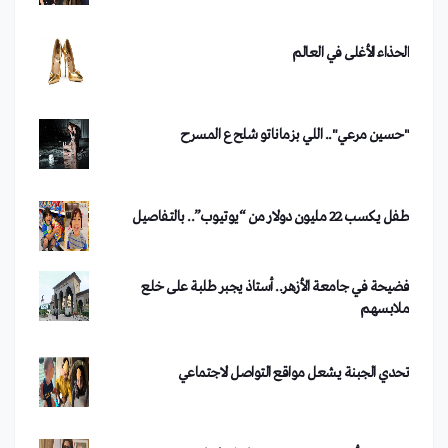
الحذاء الأغلى في العالم
"حسين مرعي".. اللي بزماناتو شلح ع المسرح
طفل يكسب 22 مليون دولار من “يوتيوب”.. بالتفاصيل
فضيحة في جامعة الأزهر.. أستاذ يجبر طلبة على خلع
ملابسهم
تحدي الجبنة يشعل مواقع التواصل الاجتماعي
النحات "إبراهيم أبازيد" يوثق منجزات الحضارة الإنسانية
بكتاب صخري 3/3/2010
بين "مع" أو "ضد".. تويتر يشتعل في لبنان
بواسطة
QMEDIA
OCT 21,2018