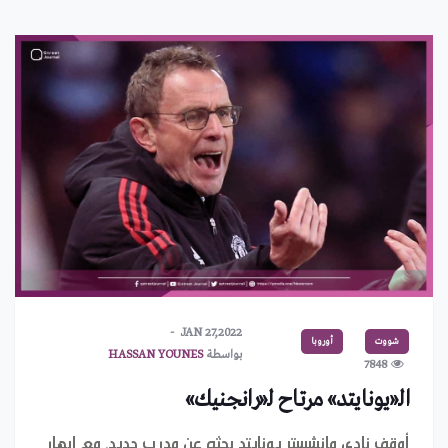
JAN 27,2022
شووت
أوروبا
بواسطة
HASSAN YOUNES
7848
الـ«يونايتد» مرتاح لـ«رانجنيك»
أوقف نادي مانشستر يونايتد بحثه عن مدرب جديد، مع إبهار