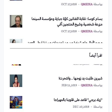
بسام كوسا: نقابة الفنانين كوّة جباية ومؤسسة السينما
طفل يكسب 22 مليون دولار من “يوتيوب”.. بالتفاصيل
مزرعة شخصية وشيخ المنتجين أمّي
بواسطة
QMEDIA
OCT 27,2018
"ليدي غاغا" تهرب من منزلها
محبو "آمال ماهر" يخشون من تهديدات مستشار ولي العهد
بواسطة
QMEDIA
NOV 11,2018
السعودي لها 24/10/2018
بواسطة
QMEDIA
OCT 24,2018
رحيل "مي منسّى" والنجوم ينعونها
بواسطة
JAN 20,2019
اقرأ أيضاً
مهرجان موسيقي نرويجي يُحقِّق أمنية "ريم البنّا" بطريقته
الخاصة
شيرين طلبت يد زوجها .. وانتحرت!
بواسطة
QMEDIA
OCT 25,2018
بواسطة
QMEDIA
FEB 12,2019
النجمة "سلافة معمار": سُعدتُ بالعودة القوية لشركة
"زياد برجي" قاعد على قلوبنا بالمهراجا
"كلاكيت"
بواسطة
DEC 20,2018
بواسطة
QMEDIA
OCT 25,2018