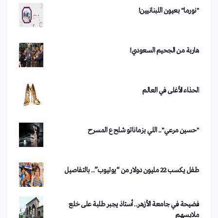
هاربة من الجحيم السعودي!
من هو الفصيل الذي تبنى تفجير دمشق؟
الحذاء الأغلى في العالم
"حسين مرعي".. اللي بزماناتو شلح ع المسرح
طفل يكسب 22 مليون دولار من “يوتيوب”.. بالتفاصيل
فضيحة في جامعة الأزهر.. أستاذ يجبر طلبة على خلع
ملابسهم