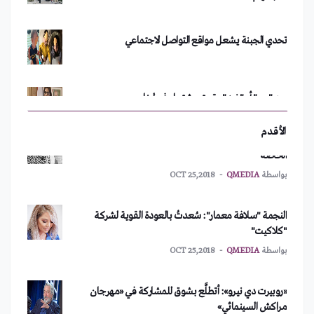
تحدي الجبنة يشعل مواقع التواصل الاجتماعي
محبو "آمال ماهر" يخشون من تهديدات مستشار ولي العهد
السعودي لها 24/10/2018
بين "مع" أو "ضد".. تويتر يشتعل في لبنان
بواسطة
QMEDIA
OCT 24,2018
مهرجان موسيقي نرويجي يُحقِّق أمنية "ريم البنّا" بطريقته
"نورما" بعيون اللبنانيين!
الخاصة
الأقدم
بواسطة
QMEDIA
OCT 25,2018
هاربة من الجحيم السعودي!
النجمة "سلافة معمار": سُعدتُ بالعودة القوية لشركة
"كلاكيت"
بواسطة
QMEDIA
OCT 25,2018
الحذاء الأغلى في العالم
«روبيرت دي نيرو»: أتطلَّع بشوق للمشاركة في «مهرجان
مراكش السينمائي»
"حسين مرعي".. اللي بزماناتو شلح ع المسرح
بواسطة
QMEDIA
OCT 27,2018