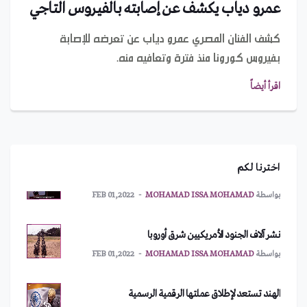
عمرو دياب يكشف عن إصابته بالفيروس التاجي
كشف الفنان المصري عمرو دياب عن تعرضه للإصابة
بفيروس كورونا منذ فترة وتعافيه منه.
يعود إلى 328 مليون سنة.. حبار مصاص دماء يحمل اسم
اقرأ أيضاً
بايدن!
بواسطة
IMAN ABDULMAJEED
MAR 10,2022
أمريكا تطلب اجتماعاً طارئاً لمجلس الأمن
اخترنا لكم
بواسطة
MOHAMAD ISSA MOHAMAD
FEB 01,2022
نشر آلاف الجنود الأمريكيين شرق أوروبا
بواسطة
MOHAMAD ISSA MOHAMAD
FEB 01,2022
الهند تستعد لإطلاق عملتها الرقمية الرسمية
بواسطة
MOHAMAD ISSA MOHAMAD
FEB 01,2022