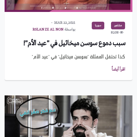
MAR 22,2021
مشاهير
سوريا
بواسطة
RSLAN ZE AL NON
8208
سبب دموع سوسن ميخائيل في "عيد الأم"!
كذا تحتفل الممثلة "سوسن ميخائيل" في "عيد الأم"
اقرأ أيضاً