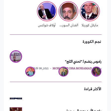
بسبب الأزمة المالية.. لبنان يدرس إغلاق سفاراته
بواسطة
MOHAMAD ISSA MOHAMAD
FEB 01,2022
مايكل كوريلا
الفنان السوري محمد الشماط
أولاف شولتس
نجم الكوورة
راموس ينضم لـ "تحدي الثلج"
ترقيم جديد للهواتف الثابتة في اللاذقية
بواسطة
MOHAMAD ISSA MOHAMAD
JAN 08,2021
سعد الصغير يفقد ثروته بعد حفلته في دمشق
الأكثر قراءة
رفعت الأسد يعود إلى سوريا