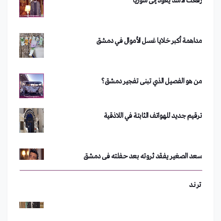
مداهمة أكبر خلايا غسل الأموال في دمشق
من هو الفصيل الذي تبنى تفجير دمشق؟
فضيحة في جامعة الأزهر.. أستاذ يجبر طلبة على خلع
ملابسهم
ترقيم جديد للهواتف الثابتة في اللاذقية
تحدي الجبنة يشعل مواقع التواصل الاجتماعي
سعد الصغير يفقد ثروته بعد حفلته في دمشق
بين "مع" أو "ضد".. تويتر يشتعل في لبنان
رفعت الأسد يعود إلى سوريا
ترند
"نورما" بعيون اللبنانيين!
مداهمة أكبر خلايا غسل الأموال في دمشق