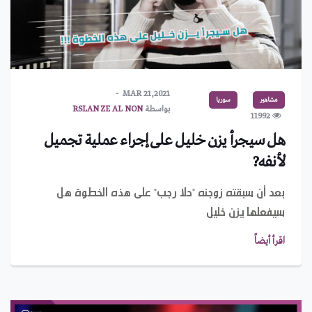
MAR 21,2021
مشاهير
سوريا
بواسطة
RSLAN ZE AL NON
11992
هل سيجرأ يزن خليل على إجراء عملية تجميل
لأنفه?
بعد أن سبقته زوجنه "حلا رجب" على هذه الخطوة هل
سيفعلها يزن خليل
اقرأ أيضاً