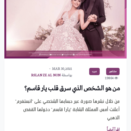
MAR 30,2021
مشاهير
عرب
بواسطة
RSLAN ZE AL NON
19864
من هو الشخص الذي سرق قلب يار قاسم؟
من خلال نشرها صورة عبر حسابها الشخصي على "انستغرم"
أعلنت أمس الممثلة الشابة "يارا قاسم" دخولها القفص
الذهبي
اقرأ أيضاً