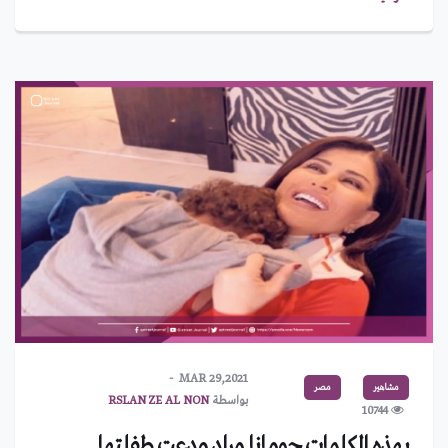
MAR 29,2021
مشاهير
مصر
بواسطة
RSLAN ZE AL NON
10744
بهذه الكلمات جومانا مراد ودعت طفلتها