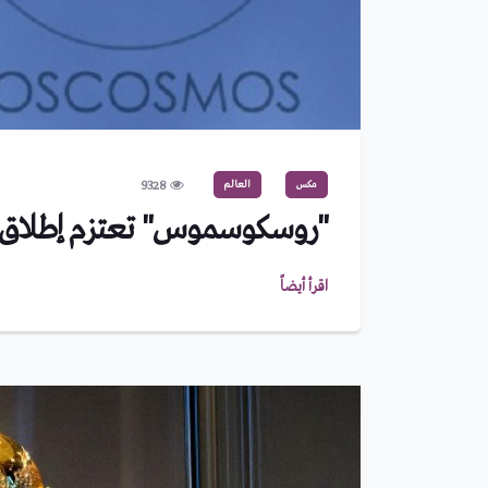
مكس
العالم
9328
"روسكوسموس" تعتزم إطلاق ر
اقرأ أيضاً