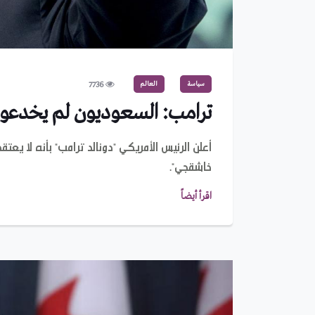
سياسة
العالم
7736
ترامب: السعوديون لم يخدعو
أعلن الرئيس الأمريكي "دونالد ترامب" بأنه لا ي
خاشقجي".
اقرأ أيضاً