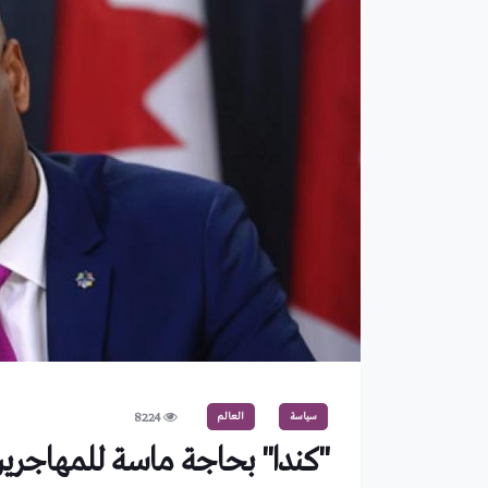
سياسة
العالم
8224
"كندا" بحاجة ماسة للمهاجرين