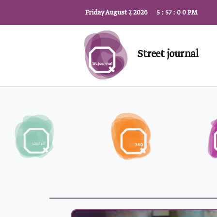
Friday August 7, 2026
5
:
57
:
0
2
PM
Street journal