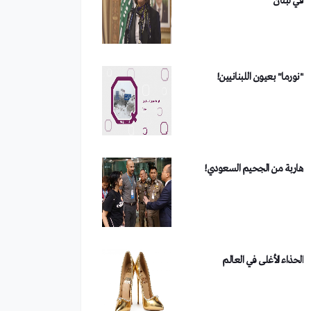
مداهمة أكبر خلايا غسل الأموال
في دمشق
هاربة من الجحيم السعودي!
من هو الفصيل الذي تبنى تفجير
دمشق؟
الحذاء الأغلى في العالم
"حسين مرعي".. اللي بزماناتو
شلح ع المسرح