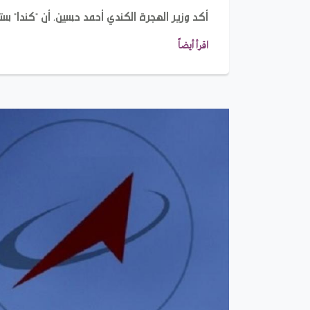
أكد وزير الهجرة الكندي أحمد حسين، أن "كندا" ستستقبل 40 ألف مهاجر إضافيّا
اقرأ أيضاً