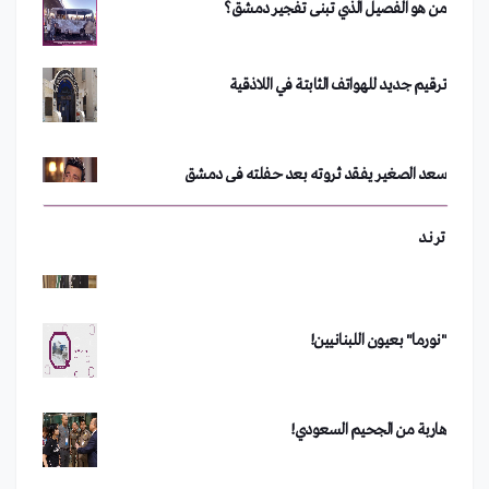
فضيحة في جامعة الأزهر.. أستاذ يجبر طلبة على خلع
ملابسهم
ترقيم جديد للهواتف الثابتة في اللاذقية
تحدي الجبنة يشعل مواقع التواصل الاجتماعي
سعد الصغير يفقد ثروته بعد حفلته في دمشق
بين "مع" أو "ضد".. تويتر يشتعل في لبنان
رفعت الأسد يعود إلى سوريا
ترند
"نورما" بعيون اللبنانيين!
مداهمة أكبر خلايا غسل الأموال في دمشق
هاربة من الجحيم السعودي!
من هو الفصيل الذي تبنى تفجير دمشق؟
الحذاء الأغلى في العالم