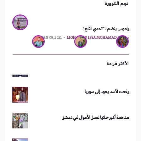
نجم الكوورة
راموس ينضم لـ "تحدي الثلج"
ترقيم جديد للهواتف الثابتة في اللاذقية
بواسطة
MOHAMAD ISSA MOHAMAD
JAN 08,2021
سعد الصغير يفقد ثروته بعد حفلته في دمشق
الأكثر قراءة
رفعت الأسد يعود إلى سوريا
مداهمة أكبر خلايا غسل الأموال في دمشق
من هو الفصيل الذي تبنى تفجير دمشق؟