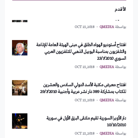
"نورما" بعيون اللبنانيين!
المغرب 18/7/2010
الأقدم
بواسطة
QMEDIA
OCT 21,2018
هاربة من الجحيم السعودي!
افتتاح أستوديو الهواء الطلق في مبنى الهيئة العامة للإذاعة
والتلفزيون بمناسبة اليوبيل الذهبي للتلفزيون العربي
السوري 23/7/2010
الحذاء الأغلى في العالم
بواسطة
QMEDIA
OCT 21,2018
افتتاح معرض مكتبة الأسد الدولي السادس والعشرين
"حسين مرعي".. اللي بزماناتو شلح ع المسرح
للكتاب بمشاركة 389 دار نشر عربية وأجنبية 29/7/2010
بواسطة
QMEDIA
OCT 21,2018
طفل يكسب 22 مليون دولار من “يوتيوب”.. بالتفاصيل
دار الأوبرا السورية تقيم ملتقى البزق الأول في سورية
10/10/2010
موجة إصابات جديدة بكورونا في الصين
بواسطة
QMEDIA
OCT 21,2018
بواسطة
MOHAMAD ISSA MOHAMAD
JUL 29,2020
النحات "إبراهيم أبازيد" يوثق منجزات الحضارة الإنسانية