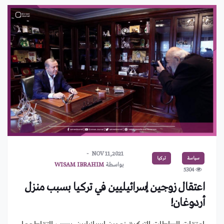
NOV 11,2021
سياسة
تركيا
بواسطة
WISAM IBRAHIM
5304
اعتقال زوجين إسرائيليين في تركيا بسبب منزل
أردوغان!
اعتقلت السلطات التركية زوجين إسرائيليين، بسبب التقاطهما