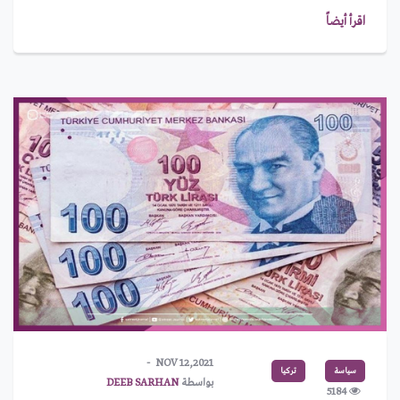
اقرأ أيضاً
NOV 12,2021
سياسة
تركيا
بواسطة
DEEB SARHAN
5184