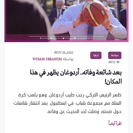
NOV 05,2021
سياسة
تركيا
بواسطة
WISAM IBRAHIM
4872
بعد شائعة وفاته.. أردوغان يظهر في هذا
المكان!
ظهر الرئيس التركي رجب طيب أردوغان، وهو يلعب كرة
السلة مع مجموعة شباب، في اسطنبول، بعد انتشار شائعات
حول صحته، وصلت لحد الحديث عن وفاته.
يعود إلى 328 مليون سنة.. حبار مصاص دماء يحمل اسم
اقرأ أيضاً
بايدن!