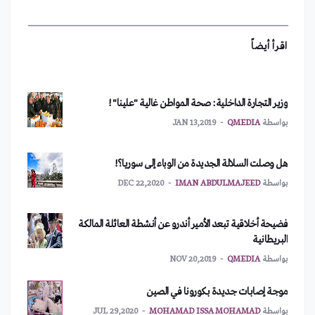
بكتاب صخري 3/3/2010
جزائري يدهس عائلة في فرنسا
بواسطة
QMEDIA
OCT 21,2018
بواسطة
QMEDIA
JUL 12,2019
اقرأ أيضاً
حنا مينة يفوز بجائزة منتدى أصيلة الثقافي الدولي في
وزير التجارة الداخلية: صحة المواطن غالية "علينا" !
المغرب 18/7/2010
بواسطة
QMEDIA
JAN 13,2019
بواسطة
QMEDIA
OCT 21,2018
هل وصلت السلالة الجديدة من الوباء إلى سوريا؟!
افتتاح أستوديو الهواء الطلق في مبنى الهيئة العامة للإذاعة
بواسطة
IMAN ABDULMAJEED
DEC 22,2020
والتلفزيون بمناسبة اليوبيل الذهبي للتلفزيون العربي
السوري 23/7/2010
بواسطة
QMEDIA
OCT 21,2018
فضيحة أخلاقية تبعد الأمير أندرو عن أنشطة العائلة المالكة
البريطانية
بواسطة
QMEDIA
NOV 20,2019
افتتاح معرض مكتبة الأسد الدولي السادس والعشرين
للكتاب بمشاركة 389 دار نشر عربية وأجنبية 29/7/2010
موجة إصابات جديدة بكورونا في الصين
بواسطة
QMEDIA
OCT 21,2018
بواسطة
MOHAMAD ISSA MOHAMAD
JUL 29,2020
دار الأوبرا السورية تقيم ملتقى البزق الأول في سورية