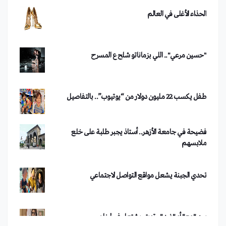
"حسين مرعي".. اللي بزماناتو شلح ع المسرح
طفل يكسب 22 مليون دولار من “يوتيوب”.. بالتفاصيل
فضيحة في جامعة الأزهر.. أستاذ يجبر طلبة على خلع
ملابسهم
تحدي الجبنة يشعل مواقع التواصل الاجتماعي
النحات "إبراهيم أبازيد" يوثق منجزات الحضارة الإنسانية
بكتاب صخري 3/3/2010
بين "مع" أو "ضد".. تويتر يشتعل في لبنان
بواسطة
QMEDIA
OCT 21,2018
حنا مينة يفوز بجائزة منتدى أصيلة الثقافي الدولي في