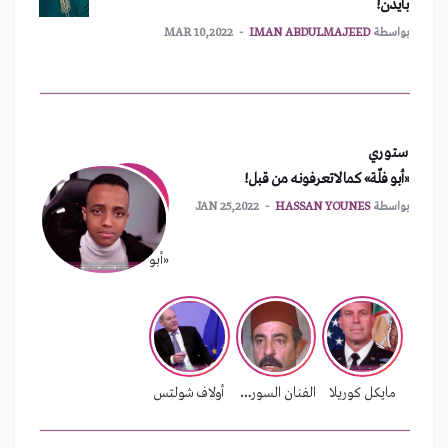
أمريكا تطلب اجتماعاً طارئاً لمجلس الأمن
بواسطة
MOHAMAD ISSA MOHAMAD
FEB 01,2022
نشر آلاف الجنود الأمريكيين شرق أوروبا
ستوري
بواسطة
MOHAMAD ISSA MOHAMAD
FEB 01,2022
«أبو فلّة» كما لاتعرفونه من قبل!
بواسطة
HASSAN YOUNES
JAN 25,2022
الهند تستعد لإطلاق عملتها الرقمية الرسمية
بواسطة
MOHAMAD ISSA MOHAMAD
FEB 01,2022
«أبو فلّة» كما لاتعرفونه من قبل!
بسبب الأزمة المالية.. لبنان يدرس إغلاق سفاراته
بواسطة
MOHAMAD ISSA MOHAMAD
FEB 01,2022
مايكل كوريلا
الفنان السوري محمد الشماط
أولاف شولتس