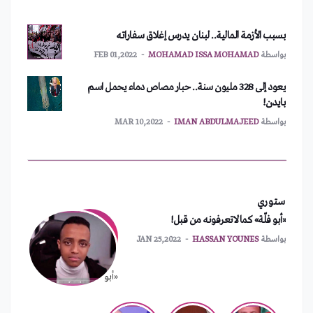
بسبب الأزمة المالية.. لبنان يدرس إغلاق سفاراته
بواسطة
MOHAMAD ISSA MOHAMAD
FEB 01,2022
يعود إلى 328 مليون سنة.. حبار مصاص دماء يحمل اسم
بايدن!
بواسطة
IMAN ABDULMAJEED
MAR 10,2022
أمريكا تطلب اجتماعاً طارئاً لمجلس الأمن
بواسطة
MOHAMAD ISSA MOHAMAD
FEB 01,2022
ستوري
نشر آلاف الجنود الأمريكيين شرق أوروبا
«أبو فلّة» كما لاتعرفونه من قبل!
بواسطة
MOHAMAD ISSA MOHAMAD
FEB 01,2022
بواسطة
HASSAN YOUNES
JAN 25,2022
الهند تستعد لإطلاق عملتها الرقمية الرسمية
«أبو فلّة» كما لاتعرفونه من قبل!
بواسطة
MOHAMAD ISSA MOHAMAD
FEB 01,2022