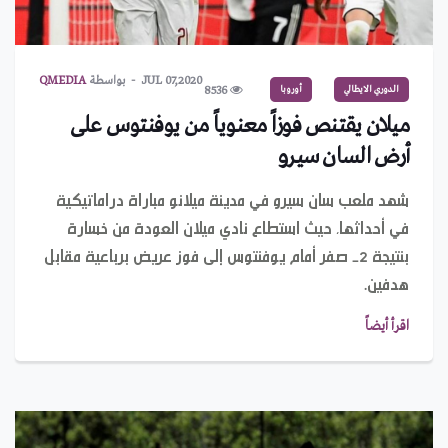
JUL 07,2020
بواسطة
QMEDIA
الدوري الايطالي
أوروبا
8536
ميلان يقتنص فوزاً معنوياً من يوفنتوس على
أرض السان سيرو
شهد ملعب سان سيرو في مدينة ميلانو مباراة دراماتيكية
في أحداثها، حيث استطاع نادي ميلان العودة من خسارة
بنتيجة 2- صفر أمام يوفنتوس إلى فوز عريض برباعية مقابل
هدفين.
اقرأ أيضاً