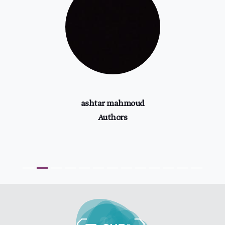
طفل يكسب 22 مليون دولار من “يوتيوب”.. بالتفاصيل
ashtar mahmoud
Authors