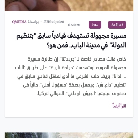
JUN 20,2020
بواسطة
QMEDIA
آخر الأخبار
سوريا
8720
مسيرة مجهولة تستهدف قيادياً سابق "بتنظيم
الدولة" في مدينة الباب.. فمن هو؟
خاص قالت مصادر خاصة لـ "جريدتنا"، إن طائرة مسيرة
مجهولة الهوية استهدفت "دراجة نارية"، على طريق "الباب
- الدانا"، بريف حلب الشرقي ما أدى لمقتل قيادي سابق في
تنظيم "داع ش"، ويعمل بصفة "مسؤول أمني"، حالياً في
صفوف ميليشيا "الجيش الوطني"، الموالي لتركيا.
اقرأ أيضاً