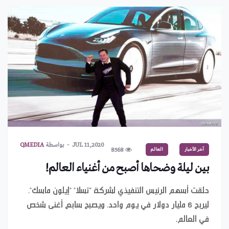
JUL 11,2020
بواسطة
QMEDIA
آخر الأخبار
العالم
8568
بين ليلة وضحاها أصبح من أغنياء العالم!
حلقت أسهم الرئيس التنفيذي لشركة "تسلا" "إيلون ماسك"،
ليربح 6 مليار دولار في يوم واحد، ويصبح سابع أغنى شخص
في العالم.