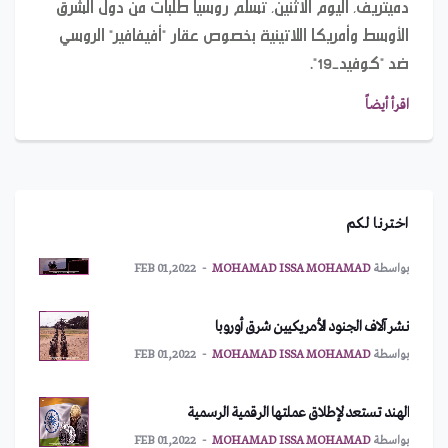
دميتريف، اليوم الاثنين، تسلم روسيا طلبات من دول الشرق
الأوسط وأمريكا اللاتينية بخصوص عقار "أفيفافير" الروسي
ضد "كوفيد-19".
يعود إلى 328 مليون سنة.. حبار مصاص دماء يحمل اسم
اقرأ أيضاً
بايدن!
بواسطة
IMAN ABDULMAJEED
MAR 10,2022
أمريكا تطلب اجتماعاً طارئاً لمجلس الأمن
اخترنا لكم
بواسطة
MOHAMAD ISSA MOHAMAD
FEB 01,2022
نشر آلاف الجنود الأمريكيين شرق أوروبا
بواسطة
MOHAMAD ISSA MOHAMAD
FEB 01,2022
الهند تستعد لإطلاق عملتها الرقمية الرسمية
بواسطة
MOHAMAD ISSA MOHAMAD
FEB 01,2022