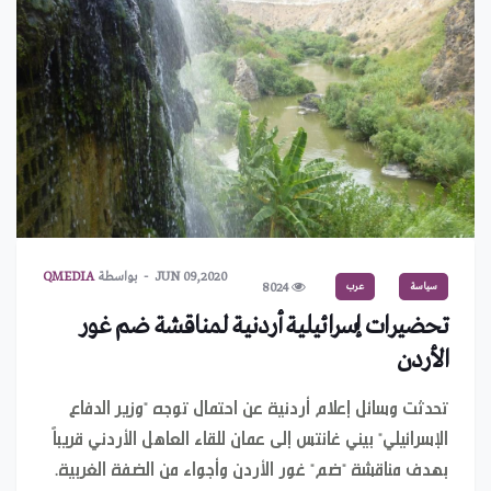
JUN 09,2020
بواسطة
QMEDIA
سياسة
عرب
8024
تحضيرات إسرائيلية أردنية لمناقشة ضم غور
الأردن
تحدثت وسائل إعلام أردنية عن احتمال توجه "وزير الدفاع
الإسرائيلي" بيني غانتس إلى عمان للقاء العاهل الأردني قريباً
بهدف مناقشة "ضم" غور الأردن وأجواء من الضفة الغربية.