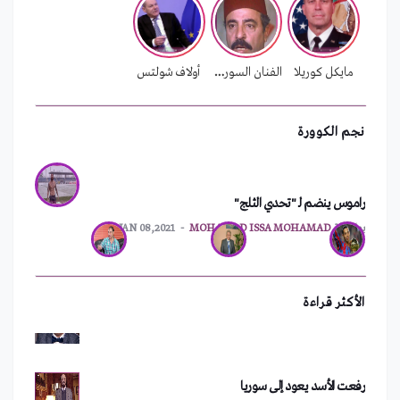
بسبب الأزمة المالية.. لبنان يدرس إغلاق سفاراته
بواسطة
MOHAMAD ISSA MOHAMAD
FEB 01,2022
مايكل كوريلا
الفنان السوري محمد الشماط
أولاف شولتس
نجم الكوورة
راموس ينضم لـ "تحدي الثلج"
ترقيم جديد للهواتف الثابتة في اللاذقية
بواسطة
MOHAMAD ISSA MOHAMAD
JAN 08,2021
سعد الصغير يفقد ثروته بعد حفلته في دمشق
الأكثر قراءة
رفعت الأسد يعود إلى سوريا