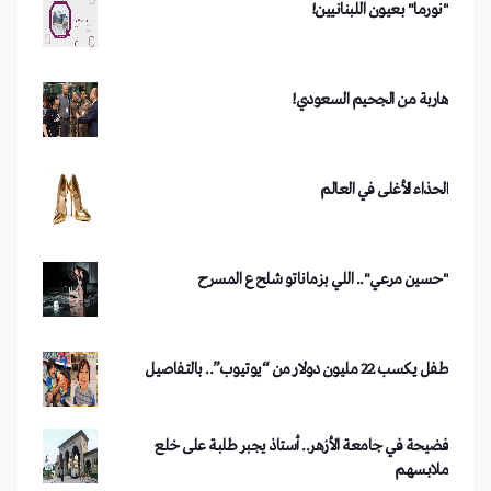
هاربة من الجحيم السعودي!
من هو الفصيل الذي تبنى تفجير دمشق؟
الحذاء الأغلى في العالم
"حسين مرعي".. اللي بزماناتو شلح ع المسرح
طفل يكسب 22 مليون دولار من “يوتيوب”.. بالتفاصيل
فضيحة في جامعة الأزهر.. أستاذ يجبر طلبة على خلع
ملابسهم