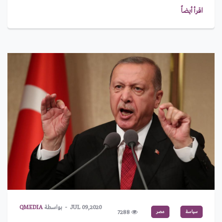
اقرأ أيضاً
JUL 09,2020
بواسطة
QMEDIA
سياسة
مصر
7288