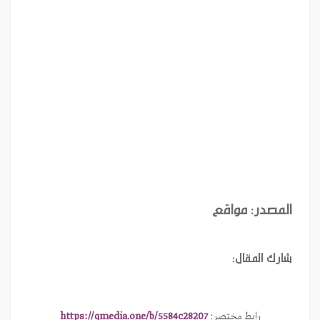
المصدر: مواقع
شارك المقال:
رابط مختصر:
https://qmedia.one/b/5584c28207