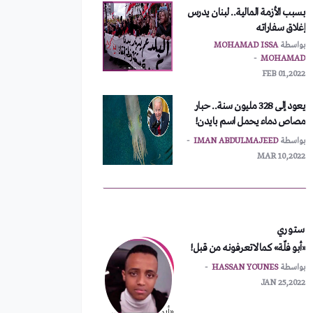
MOHAMAD
FEB 01,2022
يعود إلى 328 مليون سنة.. حبار
مصاص دماء يحمل اسم بايدن!
بواسطة
IMAN ABDULMAJEED
MAR 10,2022
أمريكا تطلب اجتماعاً طارئاً
لمجلس الأمن
بواسطة
MOHAMAD ISSA
MOHAMAD
FEB 01,2022
ستوري
نشر آلاف الجنود الأمريكيين شرق
«أبو فلّة» كما لاتعرفونه من قبل!
أوروبا
بواسطة
HASSAN YOUNES
بواسطة
MOHAMAD ISSA
JAN 25,2022
MOHAMAD
FEB 01,2022
«أبو فلّة» كما لاتعرفونه من قبل!