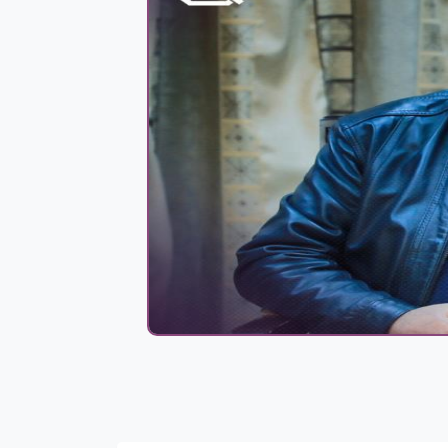
يعود إلى 328 مليون سنة.. حبار
لماذا الجزائر 
مصاص دماء يحمل اسم بايدن!
بواسطة
IMAN ABDULMAJEED
MAR 10,2022
أمريكا تطلب اجتماعاً طارئاً
لمجلس الأمن
بواسطة
MOHAMAD ISSA