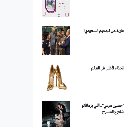
من هو الفصيل الذي تبنى تفجير
دمشق؟
الحذاء الأغلى في العالم
"حسين مرعي".. اللي بزماناتو
شلح ع المسرح
طفل يكسب 22 مليون دولار من
“يوتيوب”.. بالتفاصيل