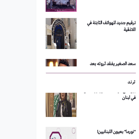
اللاذقية
تحدي الجبنة يشعل مواقع
التواصل الاجتماعي
سعد الصغير يفقد ثروته بعد
حفلته في دمشق
بين "مع" أو "ضد".. تويتر يشتعل
في لبنان
رفعت الأسد يعود إلى سوريا
ترند
"نورما" بعيون اللبنانيين!
مداهمة أكبر خلايا غسل الأموال
في دمشق
هاربة من الجحيم السعودي!