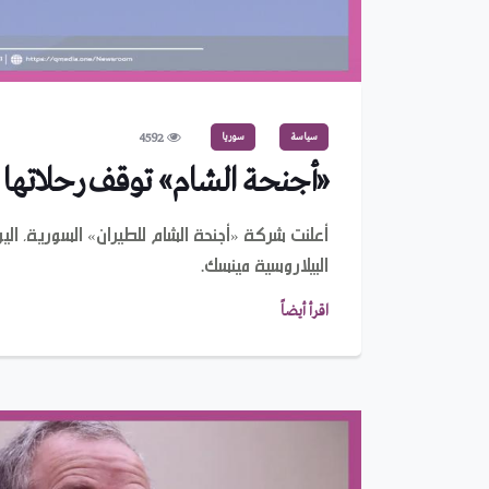
سياسة
سوريا
4592
«أجنحة الشام» توقف رحلاتها ا
أعلنت شركة «أجنحة الشام للطيران» السورية، اليو
البيلاروسية مينسك.
اقرأ أيضاً