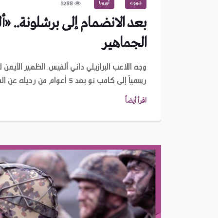
شووت
أوروبا
5288
بعد الانضمام إلى برشلونة.. «
الجماهير
وجه اللاعب البرازيلي داني ألفيس، الظهير الأيمن
رسمياً إلى كامب نو بعد 5 أعوام من رحيله عن الفريق الكتالوني.
اقرأ أيضاً