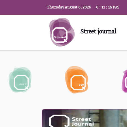
Thursday August 6, 2026
6
:
11
:
18
PM
Street journal