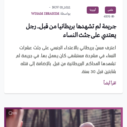
NOV 05,2021
مكس
أوروبا
بواسطة
WISAM IBRAHIM
4976
جريمة لم تشهدها بريطانيا من قبل.. رجل
يعتدي على جثث النساء
اعترف مسنّ بريطاني بالاعتداء الجنسي على جثث عشرات
النساء في مشرحة مستشفى كان يعمل بها، في جريمة لم
تشهدها المحاكم البريطانية من قبل، بالإضافة إلى قتله
شابتين قبل 30 سنة.
اقرأ أيضاً