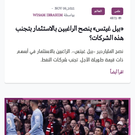
NOV 06,2021
مكس
العالم
بواسطة
WISAM IBRAHIM
4872
«بيل غيتس» ينصح الراغبين بالاستثمار بتجنب
هذه الشركات؟
نصح الملياردير «بيل غيتس»، الراغبين بالاستثمار في أسهم
ذات قيمة طويلة الأجل، تجنب شركات النفط.
اقرأ أيضاً