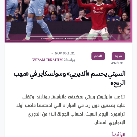
NOV 06,2021
شووت
العالم
بواسطة
WISAM IBRAHIM
4928
السيتي يحسم «الديربي» وسولسكاير في «مهب
الريح»
تلاعب مانشستر سيتي بمضيفه مانشستر يونايتد، وتغلب
عليه بهدفين دون رد، في المباراة التي احتضنها ملعب أولد
ترافورد، اليوم السبت، لحساب الجولة الـ11 من الدوري
الإنجليزي الممتاز.
اقرأ أيضاً