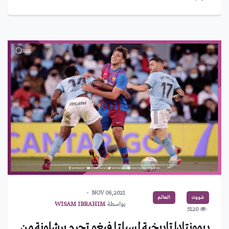
NOV 06,2021
شووت
العالم
بواسطة
WISAM IBRAHIM
5120
ريمونتادا تاريخية لسيلتا فيغو تحرم برشلونة من