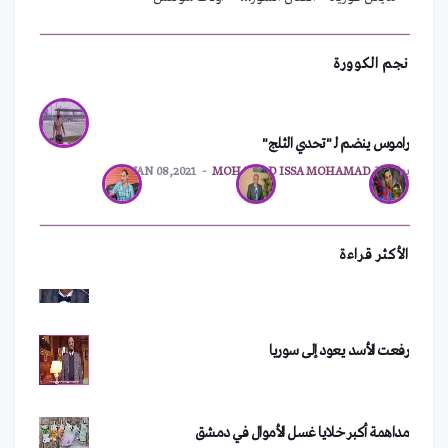
نجم الكوورة
راموس ينضم لـ "تحدي الثلج"
ترقيم جديد للهواتف الثابتة في اللاذقية
بواسطة
MOHAMAD ISSA MOHAMAD
JAN 08,2021
سعد الصغير يفقد ثروته بعد حفلته في دمشق
الأكثر قراءة
رفعت الأسد يعود إلى سوريا
مداهمة أكبر خلايا غسل الأموال في دمشق