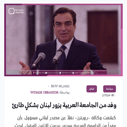
NOV 06,2021
سياسة
لبنان
بواسطة
WISAM IBRAHIM
27024
وفد من الجامعة العربية يزور لبنان بشكلٍ طارئ
كشفت وكالة «رويترز» نقلاً عن مصدر لبناني مسؤول، بأن
وفداً من الجامعة العربية سيزور بيروت الاثنين المقبل، لبحث