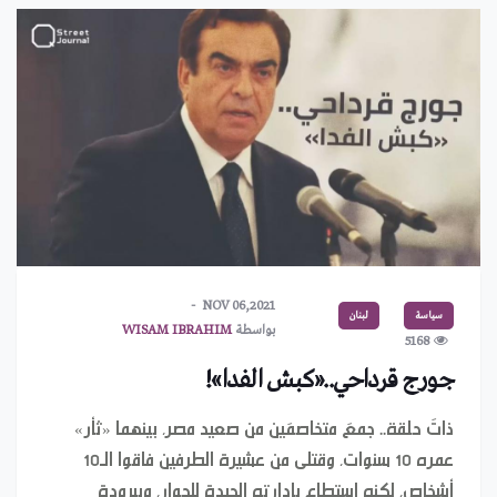
NOV 06,2021
سياسة
لبنان
بواسطة
WISAM IBRAHIM
5168
جورج قرداحي..«كبش الفدا»!
ذاتَ حلقة.. جمعَ متخاصمَين من صعيد مصر، بينهما «ثأر»
عمره 10 سنوات، وقتلى من عشيرة الطرفين فاقوا الـ10
أشخاص، لكنه استطاع بإدارته الجيدة للحوار، وببرودة