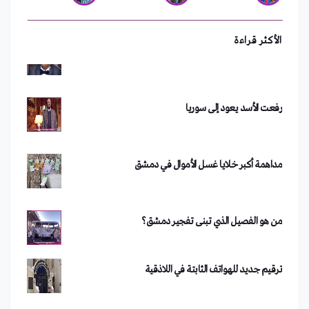
سعد الصغير يفقد ثروته بعد حفلته في دمشق
الأكثر قراءة
رفعت الأسد يعود إلى سوريا
مداهمة أكبر خلايا غسل الأموال في دمشق
من هو الفصيل الذي تبنى تفجير دمشق؟
فضيحة في جامعة الأزهر.. أستاذ يجبر طلبة على خلع
ملابسهم
ترقيم جديد للهواتف الثابتة في اللاذقية
تحدي الجبنة يشعل مواقع التواصل الاجتماعي
سعد الصغير يفقد ثروته بعد حفلته في دمشق