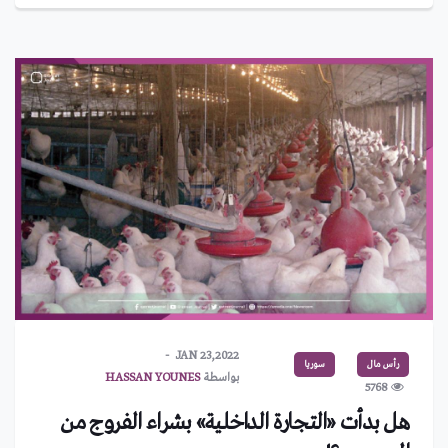
JAN 23,2022
رأس مال
سوريا
بواسطة
HASSAN YOUNES
5768
هل بدأت «التجارة الداخلية» بشراء الفروج من