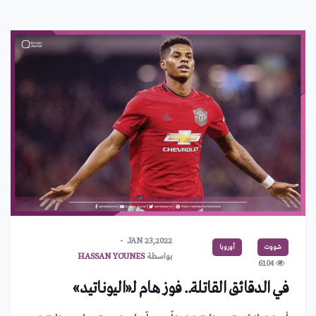
JAN 23,2022
شووت
أوروبا
بواسطة
HASSAN YOUNES
6104
في الدقائق القاتلة.. فوز هام لـ«اليوناتيد»