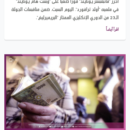
أحرز "مانشستر يونايتد" فوزاً صعباً على "وست هام يونايتد"
في ملعبه "أولد ترافورد"، اليوم السبت، ضمن منافسات الجولة
الـ23 من الدوري الإنكليزي الممتاز "البريميرليغ".
اقرأ أيضاً