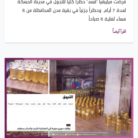
فرضت ميليشيا "قسد" حظراً كلياً للتجول في مدينة الحسكة
لمدة 7 أيام، وحظراً جزئياً في بقية مدن المحافظة من 6
مساء لغاية 6 صباحاً،
اقرأ أيضاً