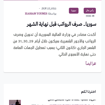
JAN 23,2022
رأس مال
سوريا
بواسطة
HASSAN YOUNES
5936
سوريا.. صرف الرواتب قبل نهاية الشهر
أكدت مصادر في وزارة المالية السورية أن تحويل وصرف
الرواتب والأجور الشهرية سيكون خلال أيام 29-30-31 من
الشهر الجاري (كانون الثاني) بسبب تعطيل الجهات العامة
حتى نهاية الأسبوع الحالي.
اقرأ أيضاً
يعود إلى 328 مليون سنة.. حبار مصاص دماء يحمل اسم
بايدن!
بواسطة
IMAN ABDULMAJEED
MAR 10,2022
اخترنا لكم
أمريكا تطلب اجتماعاً طارئاً لمجلس الأمن
بواسطة
MOHAMAD ISSA MOHAMAD
FEB 01,2022