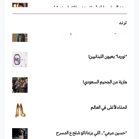
بين "مع" أو "ضد".. تويتر يشتعل في لبنان
ترند
رفعت الأسد يعود إلى سوريا
"نورما" بعيون اللبنانيين!
مداهمة أكبر خلايا غسل الأموال في دمشق
هاربة من الجحيم السعودي!
من هو الفصيل الذي تبنى تفجير دمشق؟
الحذاء الأغلى في العالم
"حسين مرعي".. اللي بزماناتو شلح ع المسرح