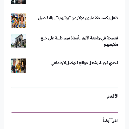
طفل يكسب 22 مليون دولار من “يوتيوب”.. بالتفاصيل
فضيحة في جامعة الأزهر.. أستاذ يجبر طلبة على خلع
ملابسهم
تحدي الجبنة يشعل مواقع التواصل الاجتماعي
بين "مع" أو "ضد".. تويتر يشتعل في لبنان
الأقدم
"نورما" بعيون اللبنانيين!
اقرأ أيضاً
هاربة من الجحيم السعودي!