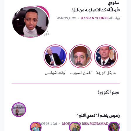
ستوري
نشر آلاف الجنود الأمريكيين شرق أوروبا
«أبو فلّة» كما لاتعرفونه من قبل!
بواسطة
MOHAMAD ISSA MOHAMAD
FEB 01,2022
بواسطة
HASSAN YOUNES
JAN 25,2022
الهند تستعد لإطلاق عملتها الرقمية الرسمية
«أبو فلّة» كما لاتعرفونه من قبل!
بواسطة
MOHAMAD ISSA MOHAMAD
FEB 01,2022
بسبب الأزمة المالية.. لبنان يدرس إغلاق سفاراته
بواسطة
MOHAMAD ISSA MOHAMAD
FEB 01,2022
مايكل كوريلا
الفنان السوري محمد الشماط
أولاف شولتس
نجم الكوورة
راموس ينضم لـ "تحدي الثلج"
ترقيم جديد للهواتف الثابتة في اللاذقية
بواسطة
MOHAMAD ISSA MOHAMAD
JAN 08,2021