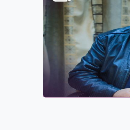
لماذا الجزائر 
يعود إلى 328 مليون سنة.. حبار
مصاص دماء يحمل اسم بايدن!
بواسطة
IMAN ABDULMAJEED
MAR 10,2022