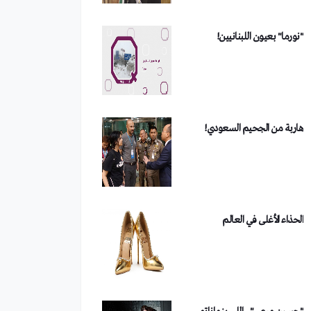
مداهمة أكبر خلايا غسل الأموال
في دمشق
هاربة من الجحيم السعودي!
من هو الفصيل الذي تبنى تفجير
دمشق؟
الحذاء الأغلى في العالم
"حسين مرعي".. اللي بزماناتو
شلح ع المسرح