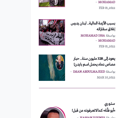
بسبب الأزمة المالية.. لبنان يدرس
إغلاق سفاراته
بواسطة
MOHAMAD ISSA
MOHAMAD
FEB 01,2022
يعود إلى 328 مليون سنة.. حبار
مصاص دماء يحمل اسم بايدن!
بواسطة
IMAN ABDULMAJEED
MAR 10,2022
أمريكا تطلب اجتماعاً طارئاً
لمجلس الأمن
بواسطة
MOHAMAD ISSA
MOHAMAD
FEB 01,2022
ستوري
«أبو فلّة» كما لاتعرفونه من قبل!
نشر آلاف الجنود الأمريكيين شرق
أوروبا