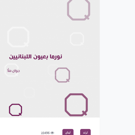
ترند
لبنان
21496