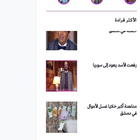
سعد الصغير يفقد ثروته بعد
حفلته في دمشق
الأكثر قراءة
رفعت الأسد يعود إلى سوريا
مداهمة أكبر خلايا غسل الأموال
في دمشق
من هو الفصيل الذي تبنى تفجير
دمشق؟
فضيحة في جامعة الأزهر.. أستاذ