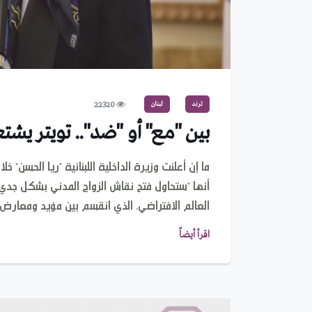
ترند
لبنان
22320
بين "مع" أو "ضد".. تويتر يشت
ما إن أعلنت وزيرة الداخلية اللبنانية "ريا الحسن"
أنها "ستحاول فتح نقاش الزواج المدني بشكل جدي
العالم الافتراضي، الذي انقسم بين مؤيد ومعارض.
اقرأ أيضاً