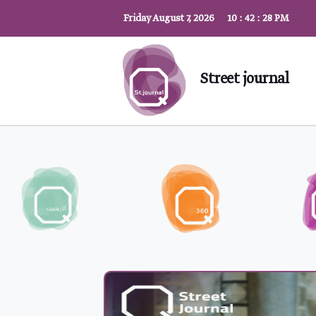
Friday August 7, 2026
10
:
42
:
30
PM
Street journal