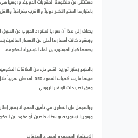
مستثثنى من منظومة العقوبات الدولية، وروسيا هي 
باعتبارها المنتج الأكبر دولياً، والأقرب جغرافياً، والأقل
يضاف إلى هذا أن سوريا تستورد الحبوب من السوق ال
يضعها كبار المستوردين لقاء الاستيراد للحكومة.
بالطبع يعتبر توريد القمح جزء من العلاقات الحكومية،
فبينما قاربت كميات العقود
وفق تصريحات للسفير الروسي.
وبالمجمل فإن التعاون في تأمين القمح، لا يعتبر إطا
وسوريا تستورده بوسطاء خاصين، أو عقود بين الحكوم
الاستثمار المجحف والمسيء للعلاقات