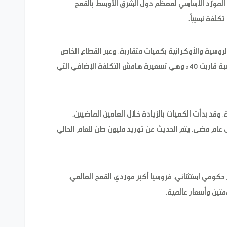
المورّد الأساسي لمعظم دول الشرق الأوسط بالقمح
 تكلفة نسبياً.
روسية والأوكرانية بكميات متقاربة، وعبر القطاع الخاص
وبعقود كانت أسعارها أعلى من الأسعار العالمية بنسبة قاربت 40% وهي تسعيرة هامش التكلفة الإضافي التي
 وقد بدأت الكميات بالزيادة خلال العامين الماضيين.
 350 ألف طن تقريباً خلال عام مضى، يتم الحديث عن توريد مليون طن للعام الحالي
ر حكومي استثنائي، فروسيا أكبر موردي القمح العالمي،
تين وأسعار عالمية.