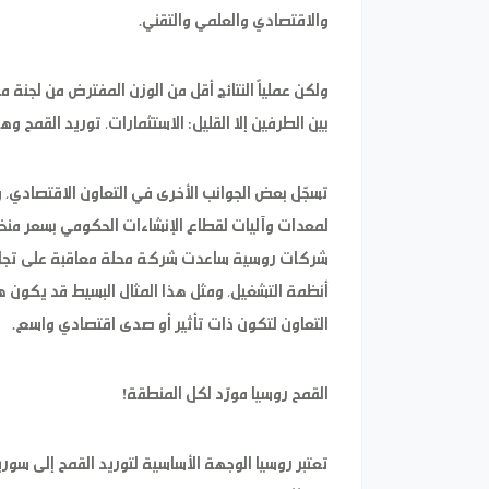
والاقتصادي والعلمي والتقني.
ولكن عملياً النتائج أقل من الوزن المفترض من لجنة 
بين الطرفين إلا القليل: الاستثمارات، توريد القمح و
تسجّل بعض الجوانب الأخرى في التعاون الاقتصادي، و
لمعدات وآليات لقطاع الإنشاءات الحكومي بسعر منخفض
شركات روسية ساعدت شركة محلة معاقبة على تجاوز 
أنظمة التشغيل، ومثل هذا المثال البسيط قد يكون ه
التعاون لتكون ذات تأثير أو صدى اقتصادي واسع.
القمح روسيا مورّد لكل المنطقة!
تعتبر روسيا الوجهة الأساسية لتوريد القمح إلى سوريا،