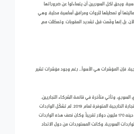
وسية، ويحق لكل السوريين أن يتساءلوا عن ضروراتها
ليتها أو تعطيلها لثروات ومرافق أساسية محلية. وهي
لآن، بل إنها وقّعت قبل تشديد العقوبات، وتعطّلت مع
لخارجية، فإن المؤشرات هي الأسوأ... رغم وجود مؤشرات تشير
ي السوري، وتأتي متأخرة في قائمة الشركاء التجاريين.
وهذا سابق للأزمة ولاحق لها. في البيانات الرسمية للتجارة الخارجية المتوفرة لعام 2019، لم تشكّل الواردات
الروسية إلى سوريا إلا 82 مليار ليرة كانت تقارب في حينه 170 مليون دولار تقريباً، وكان نصف هذه الواردات
م تشكّل نسبة 3% من مجموع الواردات السورية. وكانت المستوردات من دول الاتحاد