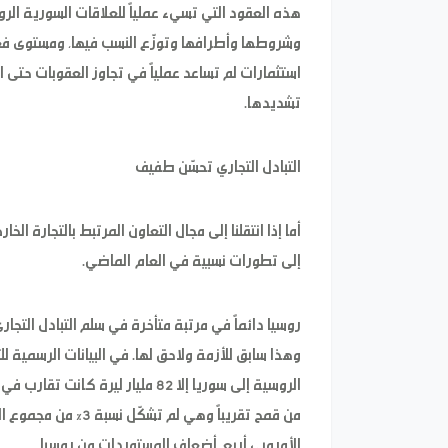
هذه العقود التي تسيء عملياً للعلاقات السورية الر
وشروطها وأطرافها وتوزّع النسب فيها، ومستوى فعا
استثمارات لم تساعد عملياً في تجاوز العقوبات حتى ا
تشديدها.
التبادل التجاري تحسّن طفيف
أما إذا انتقلنا إلى مجال التعاون المرتبط بالتجارة ا
إلى تطورات نسبية في العام الماضي.
روسيا دائماً في مرتبة متأخرة في سلم التبادل التجار
من قمح تقريباً وهي ل
الأوروبي أربع أضعاف المستوردات من روسيا.