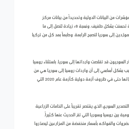
 بأخذ مؤشرات من البيانات الدولية وتحديداً من بيانات مركز
التجارة الدولي ICT فإن الواردات الروسية إلى سورية تحسنت بشكل طفيف. ونسبة 8% زيادة لتصل إلى ما
لم المورّدين إلى سوريا لتصبح الرابعة، وطبعاً بعد كل من تركيا
 السوريون قد تقلصت وارداتها إلى سوريا، باستثناء روسيا
ً وارداتها بنسبة 3%. ويرجع السبب بشكل أساسي إلى أن واردات روسيا إلى سوريا هي من
الأساسيات والقمح تحديداً التي لا يمكن تخفيض كمياتها حتى في ظروف أزمة دولية كأزمة عام 2020 التي
اً التصدير السوري الذي يقتصر تقريباً على الخامات الزراعية
ومية بين روسيا وسوريا التي تمّ الحديث عنها كثيراً،
لخضروات والفواكه بأسعار منخفضة من المزارعين ليصدّروا