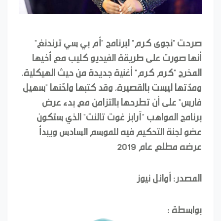
صرحت "نجوى كرم" لبرنامج "أم بي سي ترندنغ"
أنها صورت على طريقة الفيديو كليب مع أخيها
المخرج "كرم كرم" أغنية جديدة من حيث الهيكلية،
ومدّتها ليست بالقصيرة، وقد كتبها ولحّنها "سهيل
فارس" على أن تطرحها بالتزامن مع بدء عرض
برنامج المواهب "آرابز غوت تالنت" الذي ستكون
عضو لجنة التحكيم فيه للموسم السادس ويبدأ
عرضه مطلع عام 2019
المصدر: أوائل نيوز
بواسطة :