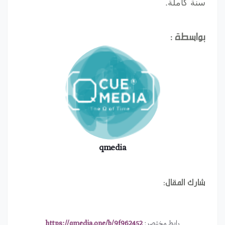
سنة كاملة.
بواسطة :
qmedia
شارك المقال:
رابط مختصر:
https://qmedia.one/b/9f962452