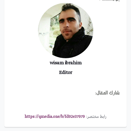
wisam ibrahim
Editor
شارك المقال:
رابط مختصر:
https://qmedia.one/b/fd92e37979