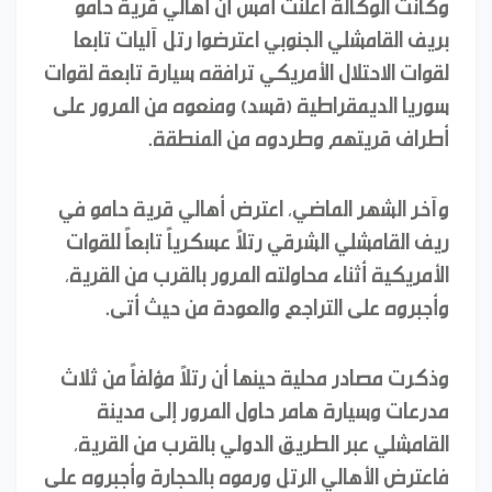
وكانت الوكالة أعلنت أمس أن أهالي قرية حامو
بريف القامشلي الجنوبي اعترضوا رتل آليات تابعا
لقوات الاحتلال الأمريكي ترافقه سيارة تابعة لقوات
سوريا الديمقراطية (قسد) ومنعوه من المرور على
أطراف قريتهم وطردوه من المنطقة.
وآخر الشهر الماضي، اعترض أهالي قرية حامو في
ريف القامشلي الشرقي رتلاً عسكرياً تابعاً للقوات
الأمريكية أثناء محاولته المرور بالقرب من القرية،
وأجبروه على التراجع والعودة من حيث أتى.
وذكرت مصادر محلية حينها أن رتلاً مؤلفاً من ثلاث
مدرعات وسيارة هامر حاول المرور إلى مدينة
القامشلي عبر الطريق الدولي بالقرب من القرية،
فاعترض الأهالي الرتل ورموه بالحجارة وأجبروه على