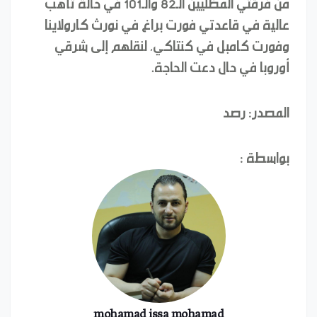
من فرقتي المظليين الـ82 والـ101 في حالة تأهب
عالية في قاعدتي فورت براغ في نورث كارولاينا
وفورت كامبل في كنتاكي، لنقلهم إلى شرقي
أوروبا في حال دعت الحاجة.
المصدر: رصد
بواسطة :
mohamad issa mohamad