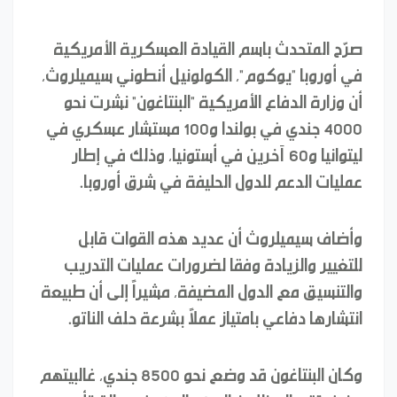
صرّح المتحدث باسم القيادة العسكرية الأمريكية
في أوروبا "يوكوم"، الكولونيل أنطوني سيميلروث،
أن وزارة الدفاع الأمريكية "البنتاغون" نشرت نحو
4000 جندي في بولندا و100 مستشار عسكري في
ليتوانيا و60 آخرين في أستونيا، وذلك في إطار
عمليات الدعم للدول الحليفة في شرق أوروبا.
وأضاف سيميلروث أن عديد هذه القوات قابل
للتغيير والزيادة وفقا لضرورات عمليات التدريب
والتنسيق مع الدول المضيفة، مشيراً إلى أن طبيعة
انتشارها دفاعي بامتياز عملاً بشرعة حلف الناتو.
وكان البنتاغون قد وضع نحو 8500 جندي، غالبيتهم