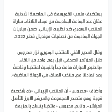
يستضيف ملعب القويسمة في العاصمة الأردنية
عمّان عند الساعة السادسة من مساء الثلاثاء، مباراة
المنتخب السوري ضد نظيره الإيراني، ضمن مباريات
الجولة السادسة من تصفيات مونديال قطر 2022.
وقال المدير الفني للمنتخب السوري نزار محروس
خلال المؤتمر الصحفي قبل يوم واحد من اللقاء،
«بالطبع المباراة هامة جداً بالنسبة لمنتخبنا وخاصةً
بعد تعادلنا مع منتخب العراق في الجولة الماضية».
وأضاف «محروس» أن المنتخب الإيراني «ذو شخصية
قوية وهو متصدر المجموعة والمرشح الأبرز للتأهل
المباشر»، وتابع محروس «منتخبنا يتسلح بالعزيمة