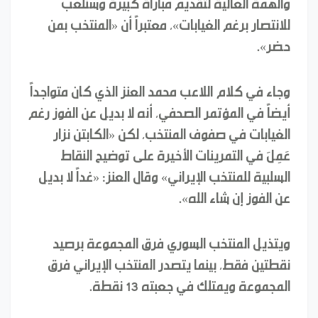
والهمة العالية لتقديم مباراة كبيرة وسنلعب
للانتصار برغم الغيابات»، معتبراً أن «المنتخب بمن
حضر».
وجاء في كلام اللاعب محمد العنز الذي كان متواجداً
أيضاً في المؤتمر الصحفي، أنه لا بديل عن الفوز رغم
الغيابات في صفوف المنتخب، لكن «الكابتن نزار
عَمِلَ في التمرينات الأخيرة على توضيح النقاط
السلبية للمنتخب الإيراني» وقال العنز: «غداً لا بديل
عن الفوز إن شاء الله».
ويتذيل المنتخب السوري فرق المجموعة برصيد
نقطتين فقط، بينما يتصدر المنتخب الإيراني فرق
المجموعة ويمتلك في جعبته 13 نقطة.