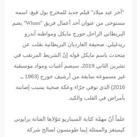
"آخر عيد ميلاد" فيلم جديد للمخرج بول فيغ، اسمه
Wham
مستوحى من عنوان أحد أعمال فريق "
"
يضم
البريطاني الراحل جورج مايكل ومواطنه آندرو
ريدغيلي. صحيفة الغارديان البريطانية نقلت عن
متحدث باسم مايكل قوله إنّ الشريط المرتقب في
تشرين الثاني 2019، سيضم أغنيات ومواد موسيقية
غير مسموعة سابقة من أرشيف جورج (1963 ــ
2016) الذي توفي جرّاء وعكة صحية بسبب إصابته
بأمراض في القلب والكبد.
علماً أنّ مهمّة كتابة السيناريو تتوّلاها الفنانة برايوني
كيمينغز والممثلة إيما طومسون لصالح شركة