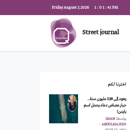
Friday August 7, 2026
1
:
0
1
:
42
PM
Street journal
اخترنا لكم
يعود إلى 328 مليون سنة..
حبار مصاص دماء يحمل اسم
بايدن!
بواسطة
IMAN
ABDULMAJEED