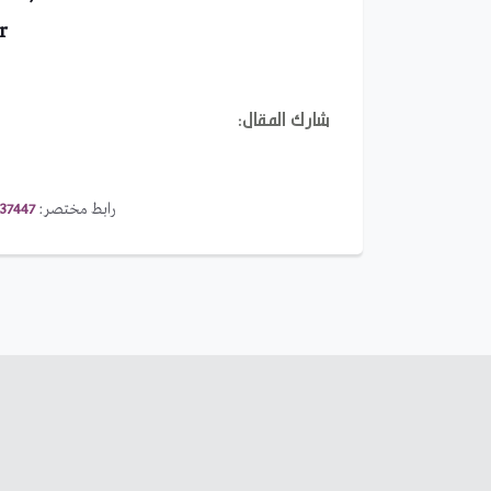
r
شارك المقال:
رابط مختصر:
37447