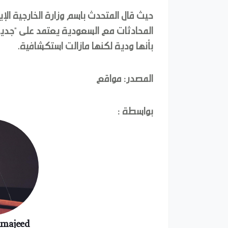
حيث قال المتحدث باسم وزارة الخارجية الإي
المحادثات مع السعودية يعتمد على "جدية
بأنها ودية لكنها مازالت استكشافية.
المصدر: مواقع
بواسطة :
lmajeed