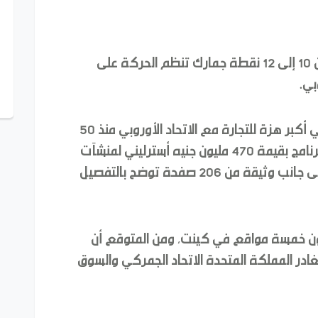
تتجه حكومة المملكة المتحدة إلى بناء من 10 إلى 12 نقطة جمارك تنظم الحركة على
بي.
وقالت صحيفة "الجارديان" البريطانية إنه في أكبر هزة للتجارة مع الاتحاد الأوروبي منذ 50
عاماً، أعلنت مستشارة دوقية لانكستر عن برنامج بقيمة 470 مليون جنيه أسترليني لمنشآت
معالجة الشحن من وإلى الاتحاد الأوروبي، إلى جانب وثيقة من 206 صفحة توضح بالتفصيل
ون خمسة مواقع في كينت، ومن المتوقع أن
لثاني، عندما تغادر المملكة المتحدة الاتحاد الجمركي والسوق