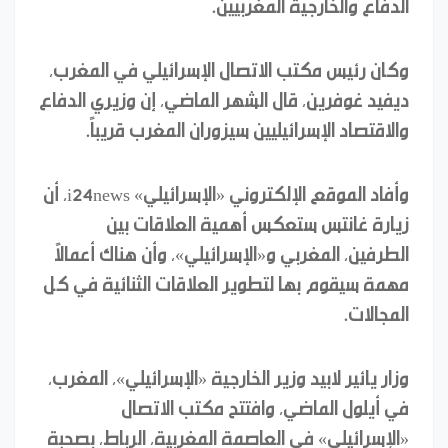
الدفاع والخارجية المغربيين.
وكان رئيس مكتب الاتصال الإسرائيلي في المغرب،
ديفيد غوفرين، قال الشهر الماضي، إن وزيري الدفاع
والاقتصاد الإسرائيليين سيزوران المغرب قريباً.
وأفاد الموقع الإلكتروني «الإسرائيلي» i24news، أن
زيارة غانتس ستعكس أهمية العلاقات بين
الطرفين، المغربي و«الإسرائيلي»، وأن هناك أعمالاً
مهمة سيقوم بها لتطوير العلاقات الثنائية في كل
المجالات.
وزار يائير لابيد وزير الخارجية «الإسرائيلي»، المغرب،
في أيلول الماضي، وافتتح مكتب الاتصال
«الإسرائيلي» في العاصمة المغربية، الرباط، بصحبة