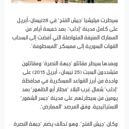
سيطرت ميليشيا "جيش الفتح" في 28نيسان/أبريل
على كامل مدينة "إدلب"، بعد خمسة أيام من
المعارك العنيفة المتواصلة التي أفضت إلى انسحاب
القوات السورية إلى معسكر "المسطومة".
وبعدها سيطر مقاتلو "جبهة النصرة" ومقاتلون
متشددون السبت (25 نيسان/ أبريل 2015) على
واحدة من أبرز القواعد العسكرية في محافظة
"إدلب" شمال غرب البلاد "مطار أبو الظهور" بعد
يومين من سيطرتهم على مدينة "جسر الشغور"
الاستراتيجية، وفق المرصد "المعارض".
وكان "جيش الفتح"، وهو تحالف يضم "جبهة النصرة