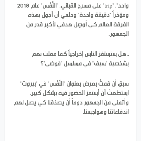
واحد"، "trip" على مسرح القباني، "النَّفْس" عام 2018
ومؤخراً "دقيقة واحدة" وحلمي أن أجول بهذه
الفرقة العالم كي أوصِل هدفي لأكبر قدر من
الجمهور.
ـ
هل ستستفز الناس إخراجياً كما فعلت بهم
بشخصية "سيف" في مسلسل "فوضى"؟
سبق أن قمتُ بعرض بعنوان "النّفْس" في "بيروت"
استطعتُ أن أستفز الحضور فيه بشكل كبير،
وأتمنى من الجمهور دوماً أن يصدّقنا كي يصل لهم
اندفاعاتنا وهواجسنا.