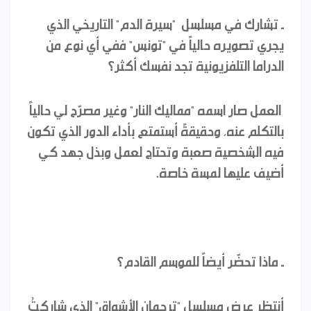
ـ
تشارك في مسلسل "سيرة الدم" التاريخي الذي
يجري تصويره حالياً في "تونس" ففي أي نوع من
الدراما التلفزيونية تجد نفسك أكثر؟
العمل صار اسمه "مماليك النار" وغير مصرّح لي حالياً
بالتكلم عنه، وحقيقةً أستمتع بأداء الدور الذي تكون
فيه الشخصية صعبة وتحتاج لعمل وبذل جهد كي
أضيف عليها لمسة خاصة.
ـ
ماذا تحضّر أيضاً للموسم القادم؟
أنتظر عرض مسلسل "ترجمان الأشواق" الذي شاركتُ