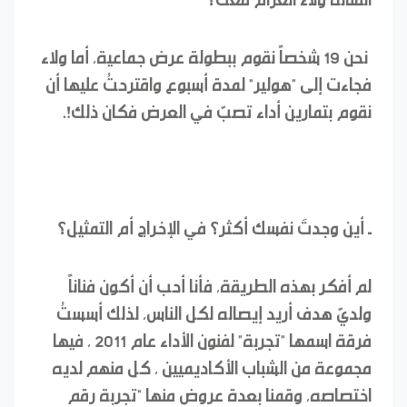
نحن 19 شخصاً نقوم ببطولة عرض جماعية، أما ولاء
فجاءت إلى "هولير" لمدة أسبوع واقترحتُ عليها أن
نقوم بتمارين أداء تصبّ في العرض فكان ذلك!.
ـ
أين وجدتَ نفسك أكثر؟ في الإخراج أم التمثيل؟
لم أفكر بهذه الطريقة، فأنا أحب أن أكون فناناً
ولديّ هدف أريد إيصاله لكل الناس، لذلك أسستُ
فرقة اسمها "تجربة" لفنون الأداء عام 2011 ، فيها
مجموعة من الشباب الأكاديميين ، كل منهم لديه
اختصاصه، وقمنا بعدة عروض منها "تجربة رقم