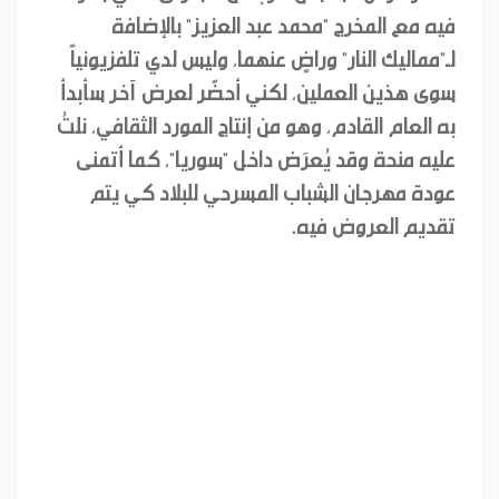
فيه مع المخرج "محمد عبد العزيز" بالإضافة
لـ"مماليك النار" وراضٍ عنهما، وليس لدي تلفزيونياً
سوى هذين العملين، لكني أحضّر لعرض آخر سأبدأ
به العام القادم، وهو من إنتاج المورد الثقافي، نلتُ
عليه منحة وقد يُعرَض داخل "سوريا"، كما أتمنى
عودة مهرجان الشباب المسرحي للبلاد كي يتم
تقديم العروض فيه.