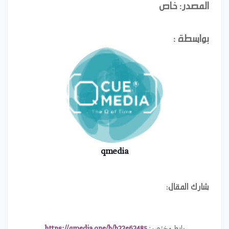
المصدر: خاص
بواسطة :
qmedia
شارك المقال:
رابط مختصر:
https://qmedia.one/b/b22e62485