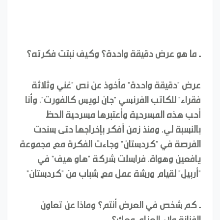
ـ
ما هو عرض دقيقة واحدة؟ وكيف نبتت فكرته؟
عرض "دقيقة واحدة" مأخوذ عن نص "غني وثلاثة
فقراء" للكاتب الفرنسي "جان لويس كالفورت"، وأنا
أحب هذه المسرحية وأعتبرها مسرحية الحظ
بالنسبة لي، ومنذ زمن أفكر بإخراجها حتى سنحت
الفرصة في "كردستان" وجاءت الفكرة مع مجموعة
يافعين وهواة، فراسلت شركة "هاو هيف" في
"أربيل" لقيام ورشة عمل مع شباب من "كردستان"
ـ
كم شخص في العرض أنتم؟ وماذا عن تعاون
الفنانة ولاء العزام معك؟