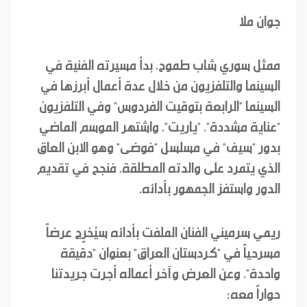
جوان ملا
ممثل سوري شاب طموح، بدأ مسيرته الفنية في
السينما والتلفزيون من خلال عدة أعمال أبرزها في
السينما "الرابعة بتوقيت الفردوس" وفي التلفزيون
"عناية مشددة"، "ياريت"، واشتهر الموسم الماضي
بدور "سيف" في مسلسل "فوضى" وهو الابن العاق
الذي يتمرد على والدته المطلقة، فنجح في تقديم
الدور واستفز الجمهور بأدائه.
ريمي سرميني الفنان الملفت بأدائه سيُخرٍج عرضاً
مسرحياً في "كردستان العراق" بعنوان "دقيقة
واحدة"، وعن العرض وآخر أعماله أجرت جريدتنا
حواراً معه: