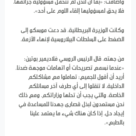
وأضافت: «بما أن لندن لم تتحمل مسؤولية جرائمها،
فلا يحق لمسؤوليها إلقاء اللوم على أحد».
وكانت الوزيرة البريطانية، قد دعت موسكو إلى
الضغط على السلطات البيلاروسية لإنهاء الأزمة.
من جهته، قال الرئيس الروسي فلاديمير بوتين:
«عندما نسمع تصريحات أو اتهامات موجهة ضدنا،
أريد أن أقول للجميع: تعاملوا مع مشاكلكم
الداخلية، لا تنقلوا إلى أي طرف آخر مسائلكم
الخاصة، والتي يجب أن تحلها وزاراتكم، ومع ذلك
نحن مستعدون لبذل قصارى جهدنا للمساعدة في
إيجاد حل، إذا كان هناك شيء ما يعتمد علينا
بالطبع».