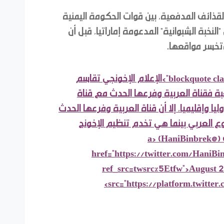
لقذائف المدفعية، بين قوات الحكومة اليمنية
لنخبة الشبوانية" المدعومة إماراتيا، قبل أن
تخسر مواقعها.
<blockquote class="twitter-tweet"><p lang="ar" dir="rtl">الإعلام الإخونجي تقاسم
عبة فقناة العربية وفرعها الحدث مع قناة
يا وإقليميا، إلا أن قناة العربية وفرعها الحدث
ع العربي بينما هي تخدم تنظيم الإخونج
بمهنية عالية .</p>&mdash; هاني بن بريك (@HaniBinbrek) <a
href="https://twitter.com/Hani
ref_src=twsrc%5Etfw">August 2
src="https://platform.twitter.