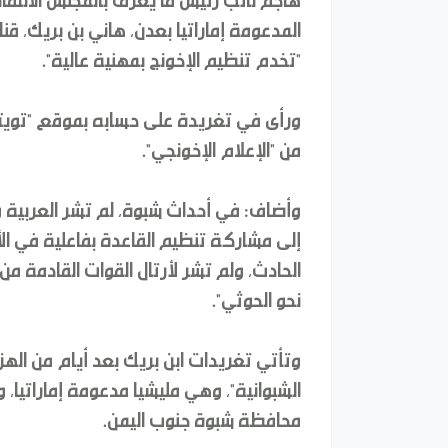
المدعومة إماراتيا بعدن، هاني بن بريك، قن
"تخدم تنظيم الإخونج بمهنية عالية".
ورأى في تغريدة على حسابه بموقع "تويتر" 
من "الإعلام الإخونجي".
وأضاف: في أحداث شبوة، لم تشر العربية و
إلى مشاركة تنظيم القاعدة بفاعلية في ال
الحادث، ولم تشر لأرتال القوات القادمة م
نحو الحوثي".
وتأتي تغريدات ابن بريك بعد أيام من الهز
الشبوانية"، وهي مليشيا مدعومة إماراتيا
محافظة شبوة جنوب اليمن.