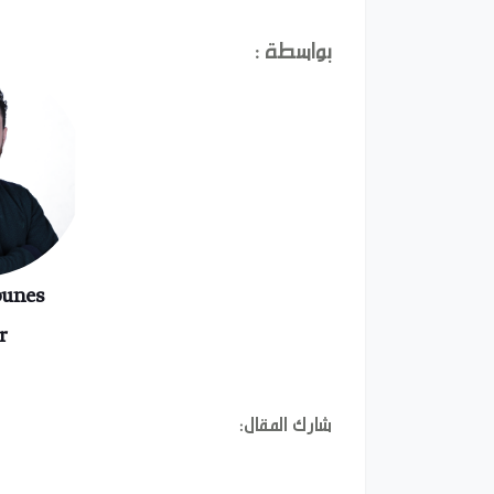
بواسطة :
ounes
r
شارك المقال: