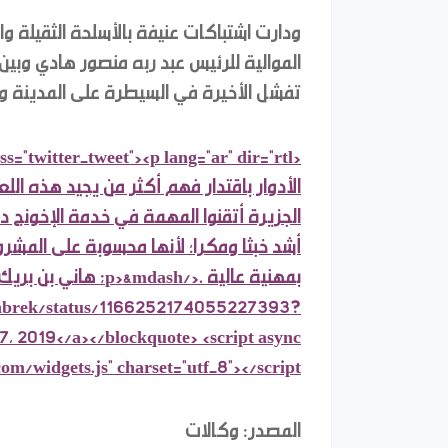
ودارت اشتباكات عنيفة بالأسلحة الثقيلة وا
الموالية للرئيس عبد ربه منصور هادي وبين "ا
تفشل الأخيرة في السيطرة على المدينة و
الأدوار باقتدار فهم أكثر من يجيد هذه الل
الجزيرة أتقنوا المهمة في خدمة الإخونج دول
أشد خبثا ومكرا؛ لأنها محسوبة على المشرو
Binbrek/status/1166252174055227393?
7, 2019</a></blockquote> <script async
com/widgets.js" charset="utf-8"></script>
المصدر: وكالات