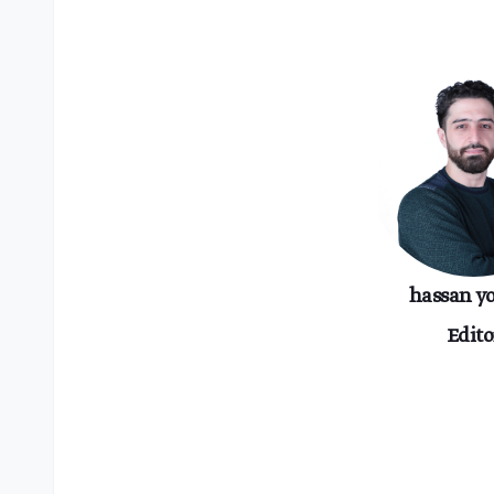
hassan y
Edito