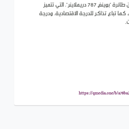
وستنظم رحلة أخرى الشهر المقبل على متن طائرة "بوينغ 787 دريملاينر"، التي تتميز
، كما تباع تذاكر للدرجة الاقتصادية، ودرجة
.
https://qmedia.one/b/a78ba