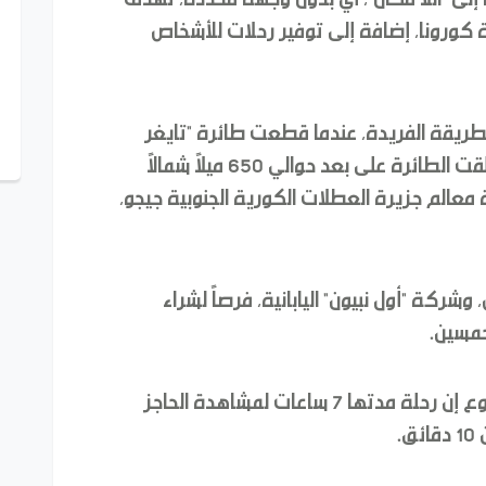
 كورونا، إضافة إلى توفير رحلات للأشخاص
طريقة الفريدة، عندما قطعت طائرة "تايغر
إير" أكثر من 1300 ميل "ألفي كيلومتر، وحلقت الطائرة على بعد حوالي 650 ميلاً شمالاً
رة معالم جزيرة العطلات الكورية الجنوبية جيجو،
ركة "أول نبيون" اليابانية، فرصاً لشراء
حمسين.
وقالت شركة الطيران الأسترالية هذا الأسبوع إن رحلة مدتها 7 ساعات لمشاهدة الحاجز
.