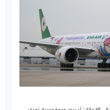
إلى "اللا مكان"، أي بدون وجهة محددة، تهدف