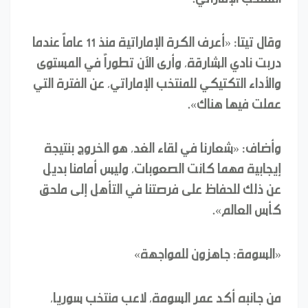
وقال تيتا: «أعرف الكرة الإماراتية منذ 11 عاماً عندما
دربت نادي الشارقة، وأرى الآن تطوراً في المستوى
والأداء التكتيكي للمنتخب الإماراتي، عن الفترة التي
عملت فيها هناك».
وأضاف: «شعارنا في لقاء الغد، هو الخروج بنتيجة
إيجابية مهما كانت الصعوبات، وليس أمامنا بديل
عن ذلك للحفاظ على فرصتنا في التأهل إلى ملحق
كأس العالم».
«السومة: جاهزون للمواجهة»
من جانبه أكد عمر السومة، لاعب منتخب سوريا،