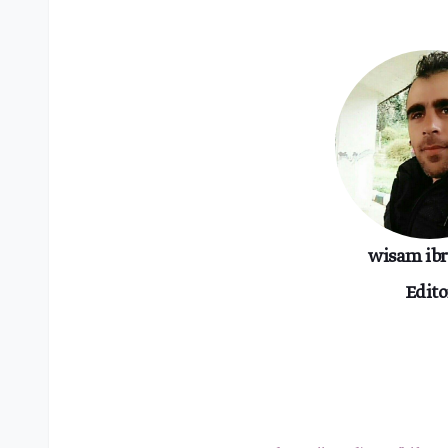
wisam ib
Edito