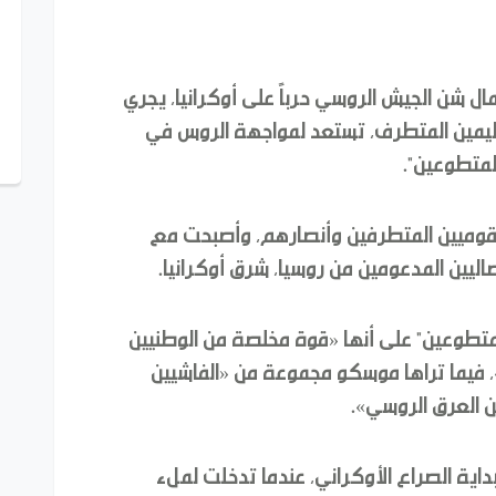
ال شن الجيش الروسي حرباً على أوكرانيا، يجري
ليمين المتطرف، تستعد لمواجهة الروس في
لمتطوعين".
يمينية عام 2013، وتضم القوميين المتطرفين وأنصارهم، وأصبحت مع
اليين المدعومين من روسيا، شرق أوكرانيا.
لمتطوعين" على أنها «قوة مخلصة من الوطنيين
»، فيما تراها موسكو مجموعة من «الفاشيين
ن العرق الروسي».
بداية الصراع الأوكراني، عندما تدخلت لملء