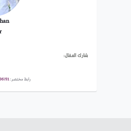
rhan
r
شارك المقال:
رابط مختصر:
36731