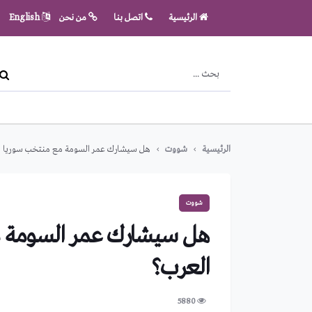
الرئيسية
اتصل بنا
من نحن
English
الرئيسية
شووت
هل سيشارك عمر السومة مع منتخب سوريا ف
شووت
هل سيشارك عمر السومة 
العرب؟
5880