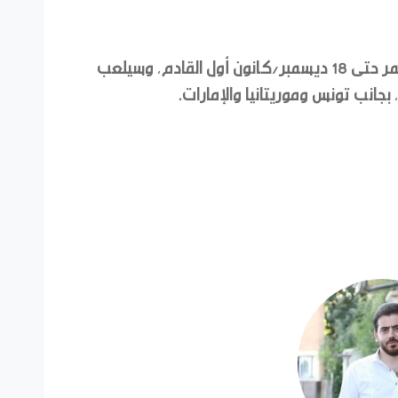
وتنطلق كأس العرب الثلاثاء المقبل، وتستمر حتى 18 ديسمبر/كانون أول القادم، وسيلعب
بجانب تونس وموريتانيا والإمارات.