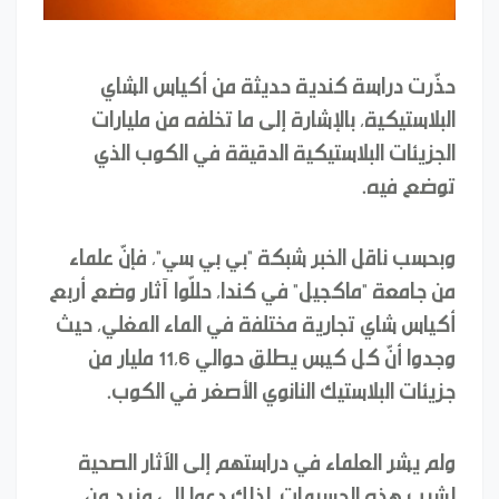
حذّرت دراسة كندية حديثة من أكياس الشاي
البلاستيكية، بالإشارة إلى ما تخلفه من مليارات
الجزيئات البلاستيكية الدقيقة في الكوب الذي
توضع فيه.
وبحسب ناقل الخبر شبكة "بي بي سي"، فإنّ علماء
من جامعة "ماكجيل" في كندا، حللّوا آثار وضع أربع
أكياس شاي تجارية مختلفة في الماء المغلي، حيث
وجدوا أنّ كل كيس يطلق حوالي 11،6 مليار من
جزيئات البلاستيك النانوي الأصغر في الكوب.
ولم يشر العلماء في دراستهم إلى الآثار الصحية
لشرب هذه الجسيمات، لذلك دعوا إلى مزيد من