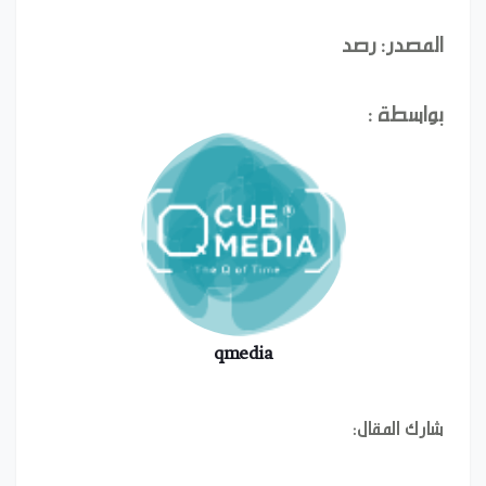
المصدر: رصد
بواسطة :
qmedia
شارك المقال: