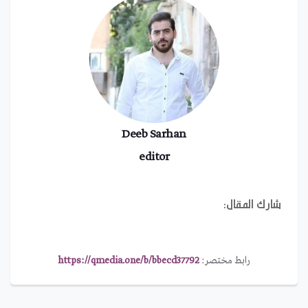
Deeb Sarhan
editor
شارك المقال:
رابط مختصر:
https://qmedia.one/b/bbecd37792