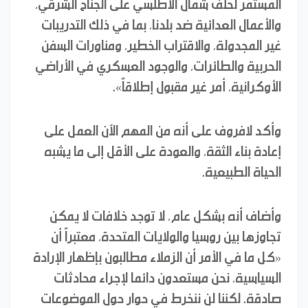
المستمر لحلف شمال الأطلسي على الجناح الشرقي،
والأعمال العدائية ضد بلدنا، بما في ذلك التدريبات
غير المجدولة، والاقتراب الخطير، ومناورات السفن
الحربية والطائرات، والوجود العسكري في الأراضي
الأوكرانية، أمر غير مقبول إطلاقاً».
وأكد لافروف على أنه من المهم الآن العمل على
إعادة بناء الثقة، والعودة على الأقل إلى ما يشبه
الحياة الطبيعية.
وأضاف أنه بشكل عام، لا توجد خلافات لا يمكن
تجاوزها بين روسيا والولايات المتحدة، معتبراً أن
«كل ما في الأمر أن الزملاء مطالبون بإظهار الإرادة
السياسية، نحن مستعدون دائما لإجراء محادثات
صادقة. لكننا لن ننخرط في حوار حول الموضوعات