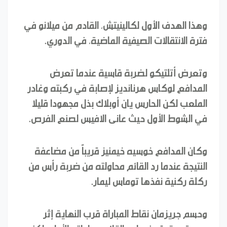
وهذا الهدف الأول لكالينيتش، القادم من ميلانو في
فترة الانتقالات الصيفية الماضية، في الدوري.
وتعرض أتلتيكو لضربة قاسية عندما تعرض
المدافع لوكاس هرنانديز لإصابة في ركبته وغادر
الملعب لكن الحارس يان أوبلاك بذل مجهودا قليلا
في الشوط الأول حيث عانى الافيس لصنع الفرص.
وكان المدافع خوسيه خيمنيز قريباً من مضاعفة
النتيجة عندما رد القائم محاولته من ضربة رأس من
ركلة ركنية نفذها توماس ليمار.
وحسم جريزمان نقاط المباراة قرب النهاية إثر
هجمة مرتدة عندما رد القائم محاولته الأولى لكنه