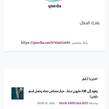
qmedia
شارك المقال:
رابط مختصر:
https://qmedia.one/b/93a921680
اخترنا لكم
يعود إلى 328 مليون سنة.. حبار مصاص دماء يحمل اسم
بايدن!
بواسطة
IMAN ABDULMAJEED
MAR 10, 2022