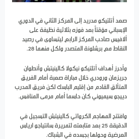
صعد أتلتيكو مدريد إلى المركز الثاني في الدوري
الإسباني مؤقتاً بعد فوزه بثلاثية نظيفة على
ألافيس صاحب المركز الرابع ليتساوى في رصيد
النقاط مع برشلونة المتصدر ولكل منهما 28.
وأحرز أهداف أتلتيكو نيكولا كالينيتش وأنطوان
جريزمان ورودري خلال مباراة صعبة أمام الفريق
المتألق القادم من إقليم الباسك لكن فريق المدرب
دييجو سيميوني كان حاسما أمام مرمى المنافس.
وافتتح المهاجم الكرواتي كالينيتش التسجيل في
الدقيقة 25 بعد متابعته لتمريرة سانتياجو ارياس
العرضية وحولها بجسده في الشباك.