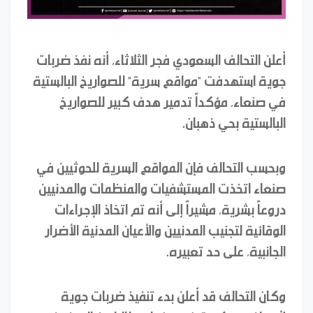
أعلن التحالف السعودي فجر الثلاثاء، أنه نفذ ضربات
جوية استهدفت "مواقع سرية" للصواريخ البالستية
في صنعاء، مؤكداً تدمير هدف كبير للصواريخ
البالستية بحي ذهبان.
وبحسب التحالف فإن المواقع السرية للحوثيين في
صنعاء اتخذت المستشفيات والمنظمات والمدنيين
دروعاً بشرية، مشيراً إلى أنه تم اتخاذ الإجراءات
الوقائية لتجنيب المدنيين والأعيان المدنية الأضرار
الجانبية، على حد تعبيره.
وكان التحالف قد أعلن بدء تنفيذ ضربات جوية