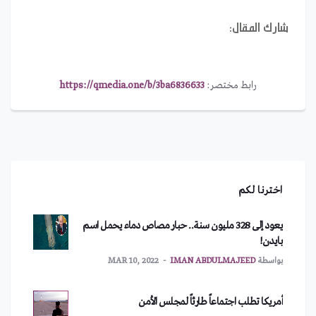
شارك المقال:
رابط مختصر:
https://qmedia.one/b/3ba6836633
اخترنا لكم
يعود إلى 328 مليون سنة.. حبار مصاص دماء يحمل اسم
بايدن!
بواسطة
IMAN ABDULMAJEED
MAR 10, 2022
أمريكا تطلب اجتماعاً طارئاً لمجلس الأمن