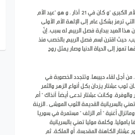
دأب السوريون القدماء على الاحتفال بعيد الأم الكبرى "و كان في 21 آذار , و هو "عيد الأم
التي ترمز بشكل عام إلى الإلهة الأم الأولى
ن هذا العيد ببداية فصل الربيع له سبب، إنّ
يب، حيث اقترن اسم فصل الربيع بالخصب منذ
ا تموز إلى الحياة الدنيا وصار يمثل روح
 من أجل لقاء حبيبها, وتتجدد الخصوبة في
ن ثوب عشتار يزدان بكل أنواع الزهر والثمر
 والوفرة، وكانت عشتار تدعى أيضآ آنذاك " أم
تعني بالسريانية القديمة الثوب الموشى , الزينة
 .. وماتزال أغنية " أم الزلف " مستمرة في سوريا
فا ياموليا، وكلمة موليا تعني بالسريانية
 عشتار الكاهنة المقدسة, أو الملكة, ثم