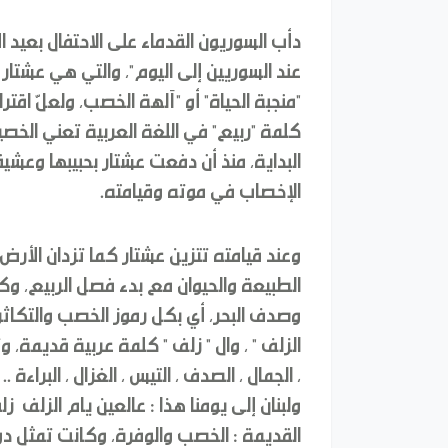
عند السوريين إلى اليوم"، والتي هي عشتار 
"منجبة الحياة" أو "آلهة الخصب، ولعلّ اقترا
كلمة "ربيع" في اللغة العربية تعني الخص
البداية، منذ أن دفعت عشتار بحبيبها وعشيقه
الإخصاب في موته وقيامته.
وعند قيامته تتزين عشتار كما تزدان الأرض,
الطبيعة والحيوان مع بدء فصل الربيع، وكا
وصدف البحر, أي بكل رموز الخصب والتكاثر
الزلف " , وال " زلف " كلمة عربية قديمة, و
, الجمال , الصدف , التيس , الغزال , البراءة
ولبنان إلى يومنا هذا : عالعين يام الزلف زل
القديمة : الخصب والوفرة, وكانت تمثل دور