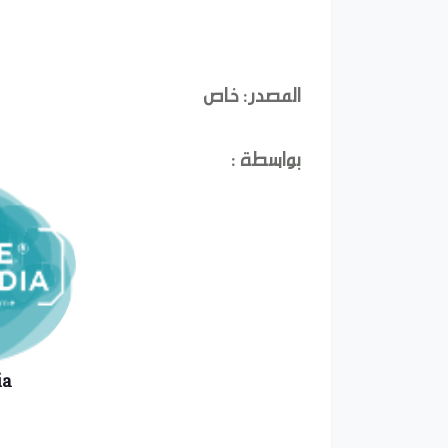
المصدر: خاص
بواسطة :
ia