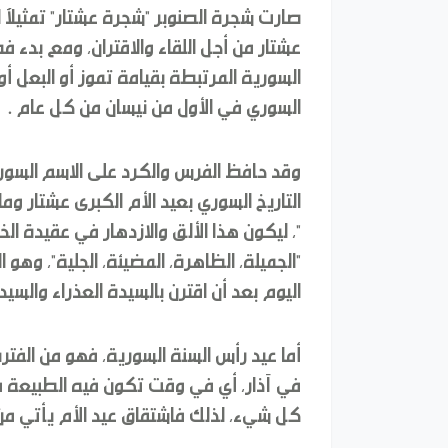
صارت شجرة الصنوبر "شجرة عشتار" تمثيلآ ل
عشتار من أجل اللقاء والاقتران، ومع بدء فص
السورية المرتبطة بقيامة تموز أو البعل 
السوري في الأول من نيسان من كل عام .
وقد حافظ الفرس والكرد على الاسم السوري ا
التاريخ السوري بعيد الأم الكبرى عشتار وما
"، ليكون هذا الألق والازدهار في عقيدة 
"الجميلة, الظاهرة, المضيئة, الجلية"، وهو
اليوم بعد أن اقترن بالسيدة العذراء والسيد 
في آذار، أي في وقت تكون فيه الطبيعة ف
كل شيء، لذلك فاشتقاق عيد الأم يأتي من