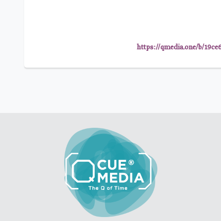
https://qmedia.one/b/19ce