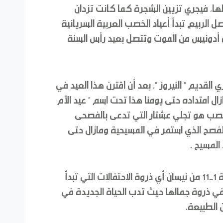
ها, فيجري تزيين الشجرة كما كانت تزدان
ل الربيع تبدأ أعياد الخصب العربية السريانية
أو أدونيس من الموت وتتصل بعيد رأس السنة
لقديم " النيروز "، بعد أن اقترن هذا العيد في
زال امتداده حتى يومنا هذا تحت اسم " عيد الأم
الخصب هو تجلي عشتار التي تدعى بالفصحى
 الفصح الذي استمر في المسيحية ومازال حتى
المسيح .
أما عيد رأس السنة السورية، فهو من الفترة 1-11 من نيسان أي ذروة الاحتفالات التي تبدأ
ي ذروة جمالها حيث تدب الحياة الجديدة في
 الطبيعة.